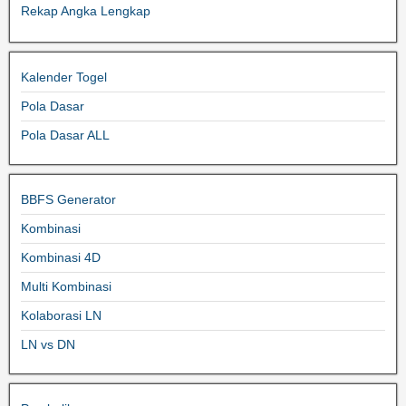
Rekap Angka Lengkap
Kalender Togel
Pola Dasar
Pola Dasar ALL
BBFS Generator
Kombinasi
Kombinasi 4D
Multi Kombinasi
Kolaborasi LN
LN vs DN