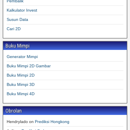
Pembalik
Kalkulator Invest
Susun Data
Cari 2D
Buku Mimpi
Generator Mimpi
Buku Mimpi 2D Gambar
Buku Mimpi 2D
Buku Mimpi 3D
Buku Mimpi 4D
Obrolan
Hendrylado
on
Prediksi Hongkong