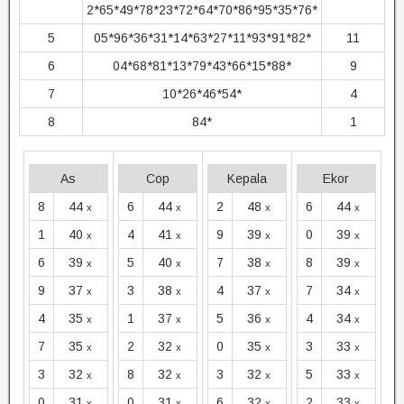
2*65*49*78*23*72*64*70*86*95*35*76*
5
05*96*36*31*14*63*27*11*93*91*82*
11
6
04*68*81*13*79*43*66*15*88*
9
7
10*26*46*54*
4
8
84*
1
As
Cop
Kepala
Ekor
8
44
6
44
2
48
6
44
x
x
x
x
1
40
4
41
9
39
0
39
x
x
x
x
6
39
5
40
7
38
8
39
x
x
x
x
9
37
3
38
4
37
7
34
x
x
x
x
4
35
1
37
5
36
4
34
x
x
x
x
7
35
2
32
0
35
3
33
x
x
x
x
3
32
8
32
3
32
5
33
x
x
x
x
0
31
0
31
6
32
2
33
x
x
x
x