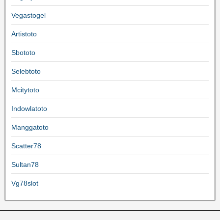
Vegastogel
Artistoto
Sbototo
Selebtoto
Mcitytoto
Indowlatoto
Manggatoto
Scatter78
Sultan78
Vg78slot