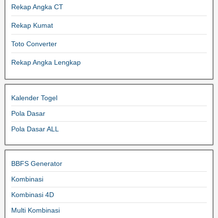
Rekap Angka CT
Rekap Kumat
Toto Converter
Rekap Angka Lengkap
Kalender Togel
Pola Dasar
Pola Dasar ALL
BBFS Generator
Kombinasi
Kombinasi 4D
Multi Kombinasi