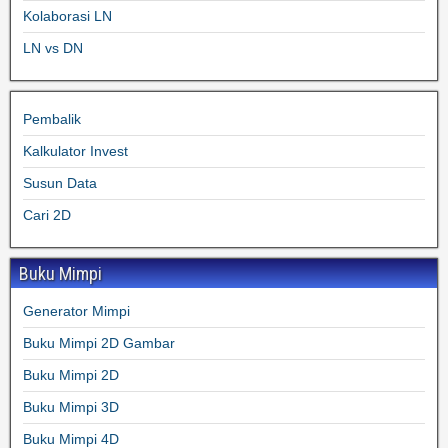
Kolaborasi LN
LN vs DN
Pembalik
Kalkulator Invest
Susun Data
Cari 2D
Buku Mimpi
Generator Mimpi
Buku Mimpi 2D Gambar
Buku Mimpi 2D
Buku Mimpi 3D
Buku Mimpi 4D