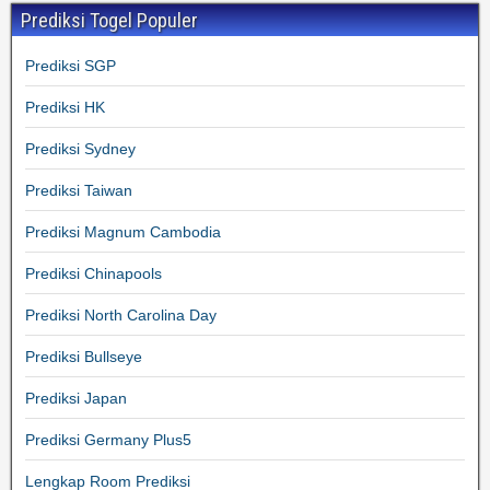
Prediksi Togel Populer
Prediksi SGP
Prediksi HK
Prediksi Sydney
Prediksi Taiwan
Prediksi Magnum Cambodia
Prediksi Chinapools
Prediksi North Carolina Day
Prediksi Bullseye
Prediksi Japan
Prediksi Germany Plus5
Lengkap Room Prediksi