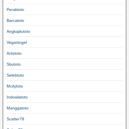
Peraktoto
Barcatoto
Angkajitutoto
Vegastogel
Artistoto
Sbototo
Selebtoto
Mcitytoto
Indowlatoto
Manggatoto
Scatter78