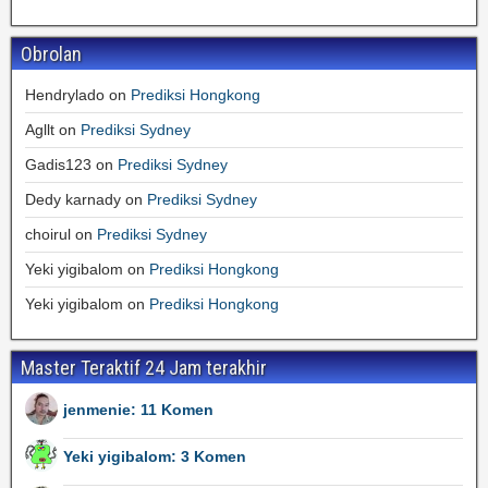
Obrolan
Hendrylado
on
Prediksi Hongkong
Agllt
on
Prediksi Sydney
Gadis123
on
Prediksi Sydney
Dedy karnady
on
Prediksi Sydney
choirul
on
Prediksi Sydney
Yeki yigibalom
on
Prediksi Hongkong
Yeki yigibalom
on
Prediksi Hongkong
Master Teraktif 24 Jam terakhir
jenmenie: 11 Komen
Yeki yigibalom: 3 Komen