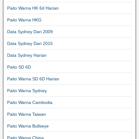
Paito Warna HK 6d Harian
Paito Warna HKG
Data Sydney Dari 2009
Data Sydney Dari 2015
Data Sydney Harian
Paito SD 6D
Paito Warna SD 6D Harian
Paito Warna Sydney
Paito Warna Cambodia
Paito Warna Taiwan
Paito Warna Bullseye
Paito Warna China