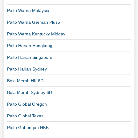
Paito Warna Malaysia
Paito Warna German Plus5
Paito Warna Kentucky Midday
Paito Harian Hongkong
Paito Harian Singapore
Paito Harian Sydney
Bola Merah HK 6D
Bola Merah Sydney 6D
Paito Global Oregon
Paito Global Texas
Paito Gabungan HKB