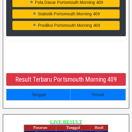
Pola Dasar Portsmouth Morning 409
Statistik Portsmouth Morning 409
Prediksi Portsmouth Morning 409
Result Terbaru Portsmouth Morning 409
Tanggal
Result