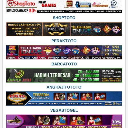
SHOPTOTO
PERAKTOTO
BARCATOTO
ANGKAJITUTOTO
VEGASTOGEL