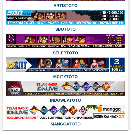
ARTISTOTO
SBOTOTO
SELEBTOTO
MCITYTOTO
INDOWLATOTO
MANGGATOTO