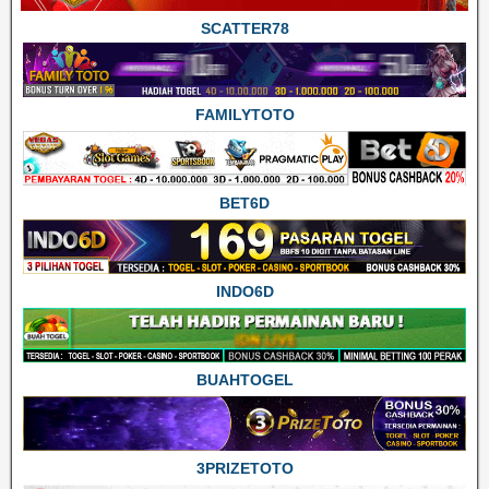
SCATTER78
FAMILYTOTO
BET6D
INDO6D
BUAHTOGEL
3PRIZETOTO