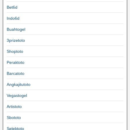
Bet6d
Indo6d
Buahtogel
3prizetoto
Shoptoto
Peraktoto
Barcatoto
Angkajitutoto
Vegastogel
Artistoto
Sbototo
Selebtoto