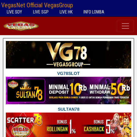
VegasNet Official VegasGroup
LIVE SDY
LIVE SGP
LIVE HK
INFO LOMBA
VG78SLOT
SULTAN78