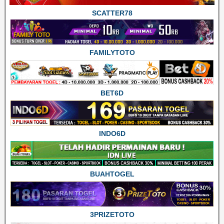
SCATTER78
FAMILYTOTO
BET6D
INDO6D
BUAHTOGEL
3PRIZETOTO