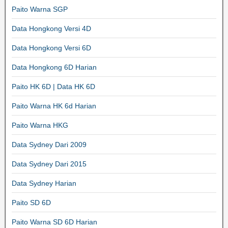
Paito Warna SGP
Data Hongkong Versi 4D
Data Hongkong Versi 6D
Data Hongkong 6D Harian
Paito HK 6D | Data HK 6D
Paito Warna HK 6d Harian
Paito Warna HKG
Data Sydney Dari 2009
Data Sydney Dari 2015
Data Sydney Harian
Paito SD 6D
Paito Warna SD 6D Harian