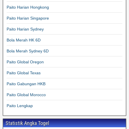
Paito Harian Hongkong
Paito Harian Singapore
Paito Harian Sydney
Bola Merah HK 6D
Bola Merah Sydney 6D
Paito Global Oregon
Paito Global Texas
Paito Gabungan HKB
Paito Global Morocco
Paito Lengkap
Statistik Angka Togel