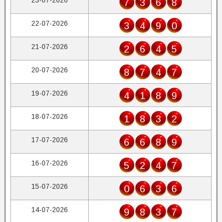
23-07-2026
7
3
6
8
22-07-2026
3
4
9
0
21-07-2026
2
6
4
5
20-07-2026
8
7
4
7
19-07-2026
4
1
8
9
18-07-2026
1
8
3
2
17-07-2026
6
6
8
9
16-07-2026
5
2
4
7
15-07-2026
0
6
3
6
14-07-2026
9
8
3
7