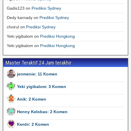
Gadis123
on
Prediksi Sydney
Dedy karnady
on
Prediksi Sydney
choirul
on
Prediksi Sydney
Yeki yigibalom
on
Prediksi Hongkong
Yeki yigibalom
on
Prediksi Hongkong
Master Teraktif 24 Jam terakhir
jenmenie: 11 Komen
Yeki yigibalom: 3 Komen
Anik: 2 Komen
Henny Kelobas: 2 Komen
Kentir: 2 Komen