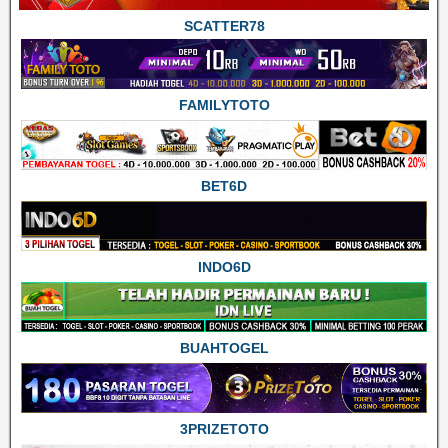
SCATTER78
FAMILYTOTO
BET6D
INDO6D
BUAHTOGEL
3PRIZETOTO