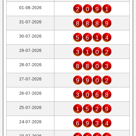
01-08-2026
2
0
9
1
31-07-2026
8
8
8
9
30-07-2026
5
6
1
4
29-07-2026
3
1
0
2
28-07-2026
8
8
0
3
27-07-2026
9
9
0
2
26-07-2026
3
0
6
8
25-07-2026
1
5
2
9
24-07-2026
6
9
3
4