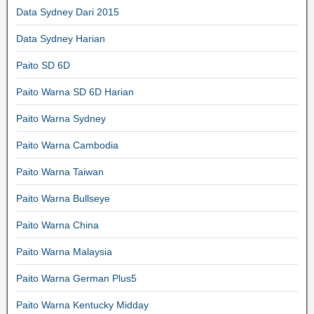
Data Sydney Dari 2015
Data Sydney Harian
Paito SD 6D
Paito Warna SD 6D Harian
Paito Warna Sydney
Paito Warna Cambodia
Paito Warna Taiwan
Paito Warna Bullseye
Paito Warna China
Paito Warna Malaysia
Paito Warna German Plus5
Paito Warna Kentucky Midday