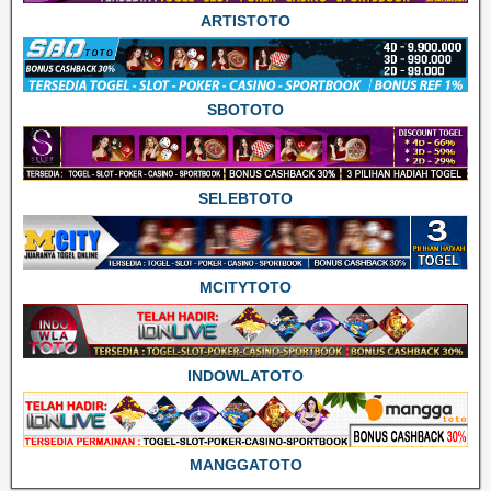
ARTISTOTO
SBOTOTO
SELEBTOTO
MCITYTOTO
INDOWLATOTO
MANGGATOTO