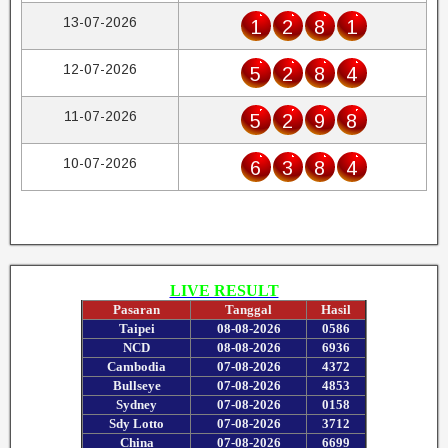
13-07-2026
1
2
8
1
12-07-2026
5
2
8
4
11-07-2026
5
2
9
8
10-07-2026
6
3
8
4