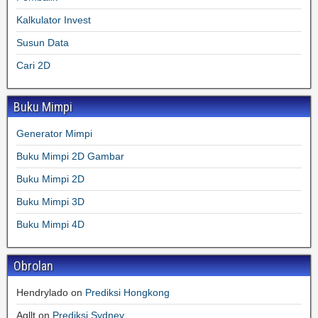
Kalkulator Invest
Susun Data
Cari 2D
Buku Mimpi
Generator Mimpi
Buku Mimpi 2D Gambar
Buku Mimpi 2D
Buku Mimpi 3D
Buku Mimpi 4D
Obrolan
Hendrylado
on
Prediksi Hongkong
Agllt
on
Prediksi Sydney