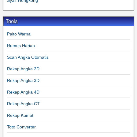
Syair Hongkong
Tools
Paito Warna
Rumus Harian
Scan Angka Otomatis
Rekap Angka 2D
Rekap Angka 3D
Rekap Angka 4D
Rekap Angka CT
Rekap Kumat
Toto Converter