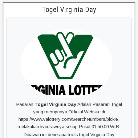
Togel Virginia Day
Pasaran
Togel Virginia Day
Adalah Pasaran Togel
yang mempunya Official Website di
https://www.valottery.com/SearchNumbers/pick4/.
melakukan livedrawnya setiap Pukul 01.50.00 WIB.
Dibawah ini beberapa tools togel Virginia Day