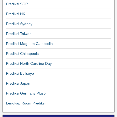
Prediksi SGP
Prediksi HK
Prediksi Sydney
Prediksi Taiwan
Prediksi Magnum Cambodia
Prediksi Chinapools
Prediksi North Carolina Day
Prediksi Bullseye
Prediksi Japan
Prediksi Germany Plus5
Lengkap Room Prediksi