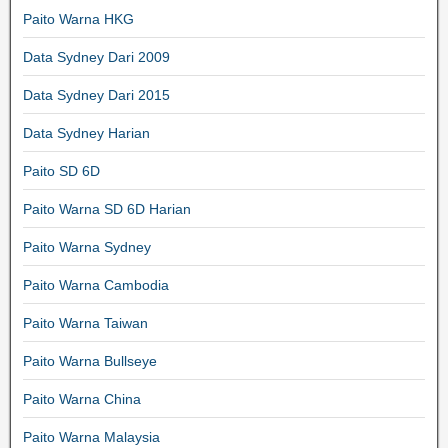
Paito Warna HKG
Data Sydney Dari 2009
Data Sydney Dari 2015
Data Sydney Harian
Paito SD 6D
Paito Warna SD 6D Harian
Paito Warna Sydney
Paito Warna Cambodia
Paito Warna Taiwan
Paito Warna Bullseye
Paito Warna China
Paito Warna Malaysia