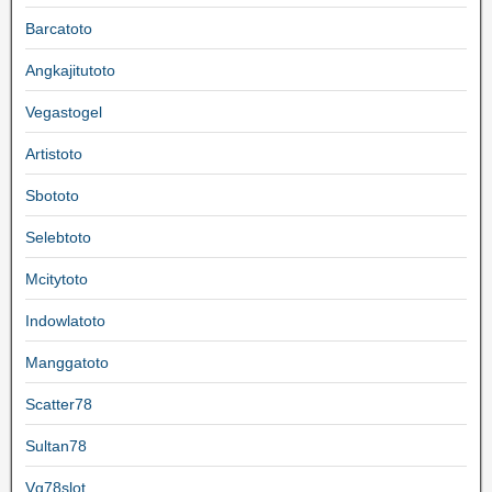
Barcatoto
Angkajitutoto
Vegastogel
Artistoto
Sbototo
Selebtoto
Mcitytoto
Indowlatoto
Manggatoto
Scatter78
Sultan78
Vg78slot