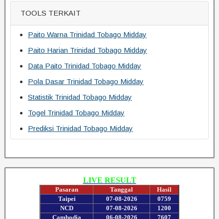
TOOLS TERKAIT
Paito Warna Trinidad Tobago Midday
Paito Harian Trinidad Tobago Midday
Data Paito Trinidad Tobago Midday
Pola Dasar Trinidad Tobago Midday
Statistik Trinidad Tobago Midday
Togel Trinidad Tobago Midday
Prediksi Trinidad Tobago Midday