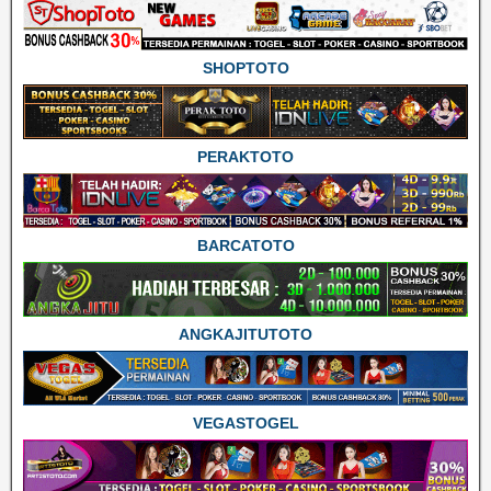
SHOPTOTO
PERAKTOTO
BARCATOTO
ANGKAJITUTOTO
VEGASTOGEL