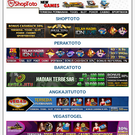
SHOPTOTO
PERAKTOTO
BARCATOTO
ANGKAJITUTOTO
VEGASTOGEL