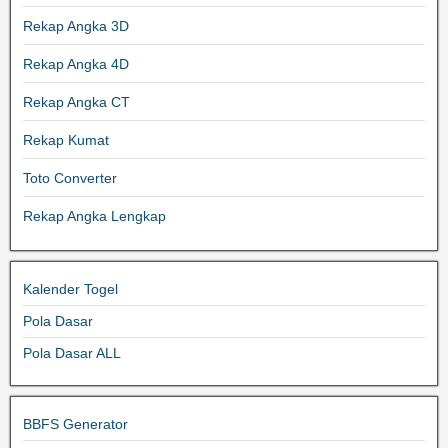
Rekap Angka 3D
Rekap Angka 4D
Rekap Angka CT
Rekap Kumat
Toto Converter
Rekap Angka Lengkap
Kalender Togel
Pola Dasar
Pola Dasar ALL
BBFS Generator