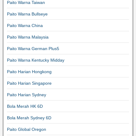
Paito Warna Taiwan
Paito Warna Bullseye
Paito Warna China
Paito Warna Malaysia
Paito Warna German Plus5
Paito Warna Kentucky Midday
Paito Harian Hongkong
Paito Harian Singapore
Paito Harian Sydney
Bola Merah HK 6D
Bola Merah Sydney 6D
Paito Global Oregon