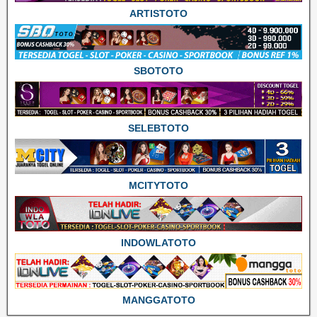
ARTISTOTO
SBOTOTO
SELEBTOTO
MCITYTOTO
INDOWLATOTO
MANGGATOTO