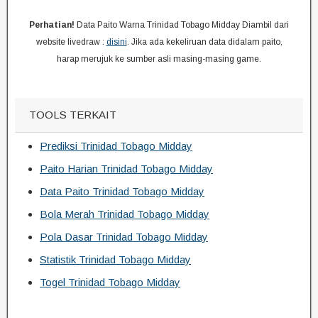
Perhatian!
Data Paito Warna Trinidad Tobago Midday Diambil dari
website livedraw :
disini
. Jika ada kekeliruan data didalam paito,
harap merujuk ke sumber asli masing-masing game.
TOOLS TERKAIT
Prediksi Trinidad Tobago Midday
Paito Harian Trinidad Tobago Midday
Data Paito Trinidad Tobago Midday
Bola Merah Trinidad Tobago Midday
Pola Dasar Trinidad Tobago Midday
Statistik Trinidad Tobago Midday
Togel Trinidad Tobago Midday