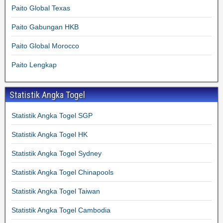
Paito Global Texas
Paito Gabungan HKB
Paito Global Morocco
Paito Lengkap
Statistik Angka Togel
Statistik Angka Togel SGP
Statistik Angka Togel HK
Statistik Angka Togel Sydney
Statistik Angka Togel Chinapools
Statistik Angka Togel Taiwan
Statistik Angka Togel Cambodia