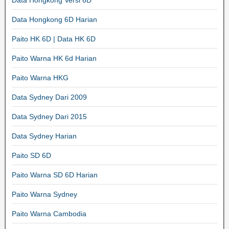
Data Hongkong Versi 6D
Data Hongkong 6D Harian
Paito HK 6D | Data HK 6D
Paito Warna HK 6d Harian
Paito Warna HKG
Data Sydney Dari 2009
Data Sydney Dari 2015
Data Sydney Harian
Paito SD 6D
Paito Warna SD 6D Harian
Paito Warna Sydney
Paito Warna Cambodia