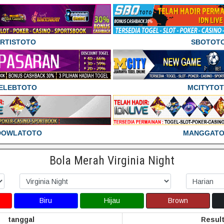
RTISTOTO
SBOTOT
ELEBTOTO
MCITYTO
DOWLATOTO
MANGGATO
Bola Merah Virginia Night
Biru
Hijau
Brown
tanggal
Resul