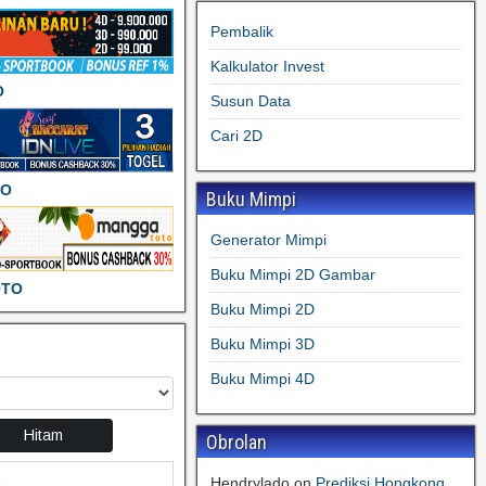
Pembalik
Kalkulator Invest
O
Susun Data
Cari 2D
TO
Buku Mimpi
Generator Mimpi
Buku Mimpi 2D Gambar
TO
Buku Mimpi 2D
Buku Mimpi 3D
Buku Mimpi 4D
Hitam
Obrolan
t
Hendrylado
on
Prediksi Hongkong