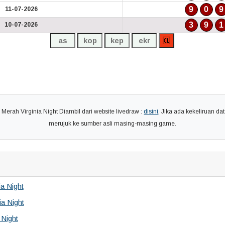
9
0
9
11-07-2026
3
9
1
10-07-2026
Merah Virginia Night Diambil dari website livedraw :
disini
. Jika ada kekeliruan da
merujuk ke sumber asli masing-masing game.
ia Night
ia Night
 Night