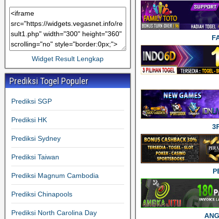
F
Widget Result Lengkap
Prediksi Togel Populer
Prediksi SGP
Prediksi HK
3
Prediksi Sydney
Prediksi Taiwan
P
Prediksi Magnum Cambodia
Prediksi Chinapools
Prediksi North Carolina Day
ANG