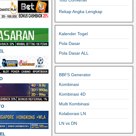
Toto Converter
Rekap Angka Lengkap
Kalender Togel
Pola Dasar
EL
Pola Dasar ALL
BBFS Generator
O
Kombinasi
Kombinasi 4D
Multi Kombinasi
TO
Kolaborasi LN
LN vs DN
EL