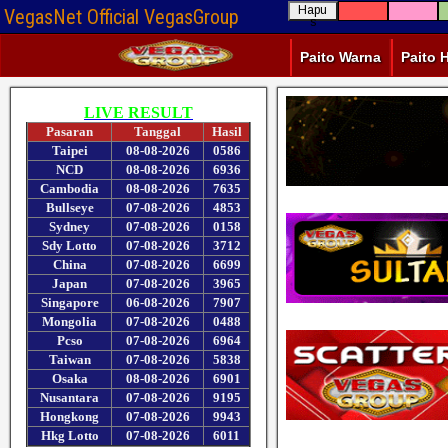
Hapu
VegasNet Official VegasGroup
s
Paito Warna
Paito 