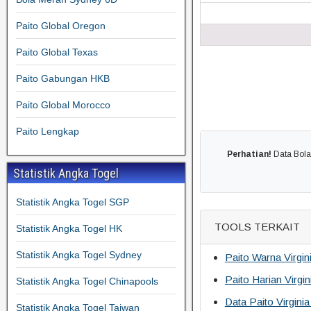
Paito Global Oregon
Paito Global Texas
Paito Gabungan HKB
Paito Global Morocco
Paito Lengkap
Perhatian!
Data Bola 
Statistik Angka Togel
Statistik Angka Togel SGP
TOOLS TERKAIT
Statistik Angka Togel HK
Statistik Angka Togel Sydney
Paito Warna Virgin
Paito Harian Virgin
Statistik Angka Togel Chinapools
Data Paito Virginia
Statistik Angka Togel Taiwan