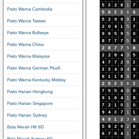
5
3
2
8
1
7
Paito Warna Cambodia
5
6
3
3
6
6
5
2
9
9
9
3
Paito Warna Taiwan
2
0
4
1
5
7
Paito Warna Bullseye
9
6
5
9
5
0
8
7
7
7
5
9
Paito Warna China
2
8
7
7
5
8
2
2
8
4
3
5
Paito Warna Malaysia
4
7
7
2
9
3
Paito Warna German Plus5
3
3
4
0
4
9
8
1
1
8
9
7
Paito Warna Kentucky Midday
2
5
3
3
6
3
7
5
5
4
9
0
Paito Harian Hongkong
9
1
6
4
1
8
Paito Harian Singapore
7
2
1
0
1
0
9
4
3
7
1
1
Paito Harian Sydney
4
9
1
2
3
4
5
8
2
9
2
8
Bola Merah HK 6D
6
7
6
4
1
7
Bola Merah Sydney 6D