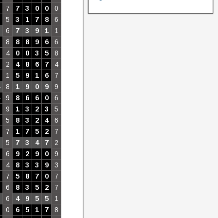
7
7
3
0
0
0
5
3
1
7
8
6
6
7
3
9
1
1
8
8
8
9
6
6
4
0
0
3
5
8
2
4
8
6
7
4
1
5
9
1
6
7
8
1
9
0
9
9
9
8
6
6
0
6
9
1
3
2
3
5
5
8
3
2
4
6
7
1
7
5
2
7
5
7
3
4
7
2
6
9
2
9
0
9
4
8
3
3
9
3
7
5
8
7
0
7
6
8
3
5
2
7
6
4
9
5
5
1
0
6
5
1
7
8