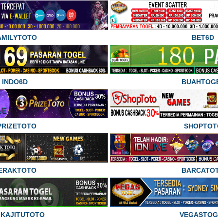
AMILYTOTO
BET6D
INDO6D
BUAHTOG
PRIZETOTO
SHOPTOT
ERAKTOTO
BARCATO
KAJITUTOTO
VEGASTOG