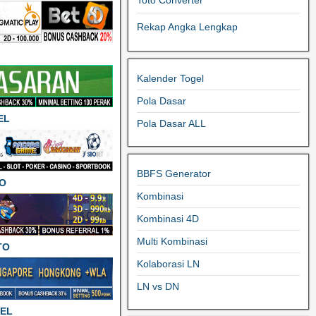
Toto Converter
Rekap Angka Lengkap
Kalender Togel
Pola Dasar
EL
Pola Dasar ALL
BBFS Generator
O
Kombinasi
Kombinasi 4D
Multi Kombinasi
TO
Kolaborasi LN
LN vs DN
EL