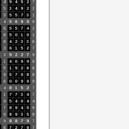
4
9
4
5
2
7
5
3
4
9
2
2
3
5
5
7
3
1
4
5
6
9
9
9
6
5
5
7
4
2
8
5
0
1
0
1
8
4
2
3
3
6
3
6
1
5
2
7
3
9
2
2
7
9
1
4
0
9
9
9
5
1
9
2
6
8
9
5
7
0
8
8
6
0
0
9
9
9
4
8
1
5
2
7
1
7
7
3
4
7
9
5
4
0
4
4
7
8
9
4
5
9
9
8
9
3
5
8
9
8
8
7
9
7
6
7
2
7
9
7