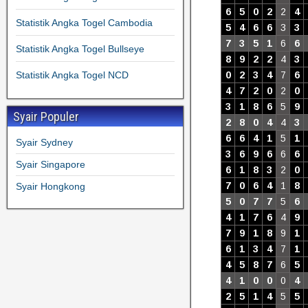
6
5
0
2
2
4
Statistik Angka Togel Cambodia
5
4
6
6
3
3
7
3
5
1
6
6
Statistik Angka Togel Bullseye
8
9
2
2
4
3
Statistik Angka Togel NCD
0
2
3
4
7
6
4
7
2
0
2
0
3
1
8
6
5
9
Syair Populer
2
8
0
4
4
3
6
6
4
1
5
1
Syair Sydney
3
6
9
6
6
6
Syair Singapore
6
1
8
3
2
0
7
0
6
4
1
8
Syair Hongkong
5
0
7
7
5
6
4
1
7
6
4
9
7
9
1
8
9
1
6
1
3
4
7
1
4
5
8
7
6
5
4
1
0
0
0
4
2
5
1
4
5
5