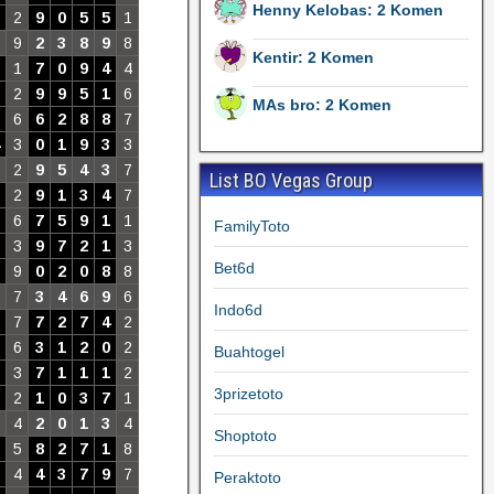
Henny Kelobas: 2 Komen
2
9
0
5
5
1
9
2
3
8
9
8
Kentir: 2 Komen
1
7
0
9
4
4
2
9
9
5
1
6
MAs bro: 2 Komen
6
6
2
8
8
7
3
0
1
9
3
3
2
9
5
4
3
7
List BO Vegas Group
2
9
1
3
4
7
6
7
5
9
1
1
FamilyToto
3
9
7
2
1
3
Bet6d
9
0
2
0
8
8
7
3
4
6
9
6
Indo6d
7
7
2
7
4
2
6
3
1
2
0
2
Buahtogel
3
7
1
1
1
2
3prizetoto
2
1
0
3
7
1
4
2
0
1
3
4
Shoptoto
5
8
2
7
1
8
4
4
3
7
9
7
Peraktoto