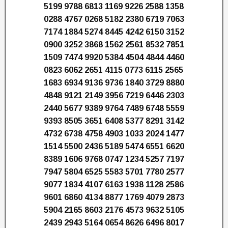
5199 9788 6813 1169 9226 2588 1358
0288 4767 0268 5182 2380 6719 7063
7174 1884 5274 8445 4242 6150 3152
0900 3252 3868 1562 2561 8532 7851
1509 7474 9920 5384 4504 4844 4460
0823 6062 2651 4115 0773 6115 2565
1683 6934 9136 9736 1840 3729 8880
4848 9121 2149 3956 7219 6446 2303
2440 5677 9389 9764 7489 6748 5559
9393 8505 3651 6408 5377 8291 3142
4732 6738 4758 4903 1033 2024 1477
1514 5500 2436 5189 5474 6551 6620
8389 1606 9768 0747 1234 5257 7197
7947 5804 6525 5583 5701 7780 2577
9077 1834 4107 6163 1938 1128 2586
9601 6860 4134 8877 1769 4079 2873
5904 2165 8603 2176 4573 9632 5105
2439 2943 5164 0654 8626 6496 8017