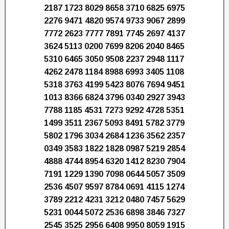
2187 1723 8029 8658 3710 6825 6975
2276 9471 4820 9574 9733 9067 2899
7772 2623 7777 7891 7745 2697 4137
3624 5113 0200 7699 8206 2040 8465
5310 6465 3050 9508 2237 2948 1117
4262 2478 1184 8988 6993 3405 1108
5318 3763 4199 5423 8076 7694 9451
1013 8366 6824 3796 0340 2927 3943
7788 1185 4531 7273 9292 4728 5351
1499 3511 2367 5093 8491 5782 3779
5802 1796 3034 2684 1236 3562 2357
0349 3583 1822 1828 0987 5219 2854
4888 4744 8954 6320 1412 8230 7904
7191 1229 1390 7098 0644 5057 3509
2536 4507 9597 8784 0691 4115 1274
3789 2212 4231 3212 0480 7457 5629
5231 0044 5072 2536 6898 3846 7327
2545 3525 2956 6408 9950 8059 1915