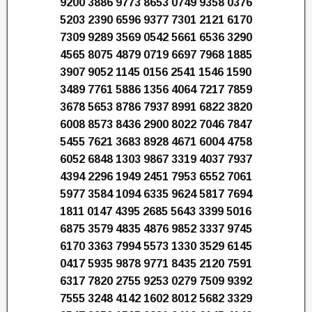
9200 3886 9773 8653 0749 9358 0376
5203 2390 6596 9377 7301 2121 6170
7309 9289 3569 0542 5661 6536 3290
4565 8075 4879 0719 6697 7968 1885
3907 9052 1145 0156 2541 1546 1590
3489 7761 5886 1356 4064 7217 7859
3678 5653 8786 7937 8991 6822 3820
6008 8573 8436 2900 8022 7046 7847
5455 7621 3683 8928 4671 6004 4758
6052 6848 1303 9867 3319 4037 7937
4394 2296 1949 2451 7953 6552 7061
5977 3584 1094 6335 9624 5817 7694
1811 0147 4395 2685 5643 3399 5016
6875 3579 4835 4876 9852 3337 9745
6170 3363 7994 5573 1330 3529 6145
0417 5935 9878 9771 8435 2120 7591
6317 7820 2755 9253 0279 7509 9392
7555 3248 4142 1602 8012 5682 3329