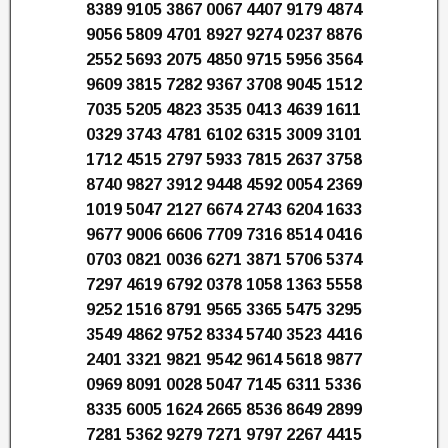
8389 9105 3867 0067 4407 9179 4874
9056 5809 4701 8927 9274 0237 8876
2552 5693 2075 4850 9715 5956 3564
9609 3815 7282 9367 3708 9045 1512
7035 5205 4823 3535 0413 4639 1611
0329 3743 4781 6102 6315 3009 3101
1712 4515 2797 5933 7815 2637 3758
8740 9827 3912 9448 4592 0054 2369
1019 5047 2127 6674 2743 6204 1633
9677 9006 6606 7709 7316 8514 0416
0703 0821 0036 6271 3871 5706 5374
7297 4619 6792 0378 1058 1363 5558
9252 1516 8791 9565 3365 5475 3295
3549 4862 9752 8334 5740 3523 4416
2401 3321 9821 9542 9614 5618 9877
0969 8091 0028 5047 7145 6311 5336
8335 6005 1624 2665 8536 8649 2899
7281 5362 9279 7271 9797 2267 4415