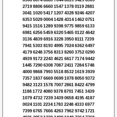
2719 8806 6660 1547 1378 0119 2881
3041 1020 5417 1207 4328 9246 4207
6353 5029 0004 1428 4314 1462 0751
9415 1516 1289 9398 9775 9859 6133
6981 6256 5459 6320 5465 0122 4642
3136 4839 6916 3228 3950 8111 7239
7941 5303 8193 4995 7024 6362 6497
4179 6248 3756 8313 8260 3752 0290
4939 9172 2243 4621 6617 7174 9442
1445 7290 6308 7087 2411 7284 5748
4000 9868 7993 5518 8532 1619 3939
7357 1837 6669 0699 1078 8050 9372
9482 3123 1578 7007 2861 8422 4799
1188 1772 4080 9378 8701 7451 3439
1079 4732 7239 3439 0658 4195 4187
0024 1101 2234 1783 2248 4333 6977
7399 6765 7666 4263 7962 9742 1721