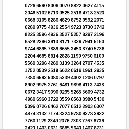
0726 6590 8006 0070 8822 0627 4115
2046 5102 6713 0525 2518 4718 2523
0668 3105 8286 4829 8752 9592 2071
0280 9775 4936 2554 9723 8730 3742
8225 3596 4936 3527 5257 8297 2196
6528 2396 3913 8171 7339 7941 5153
9744 6895 7889 6655 3453 8740 5736
2204 4685 8814 2828 1190 9750 6109
5560 3298 4289 3139 3264 2707 4535
1752 0539 2518 6622 0619 1961 2935
7380 6593 5080 5339 4002 1206 0797
8902 9975 2761 6481 9898 4113 7438
0672 3417 9390 9295 5265 5609 4732
4980 6960 3722 3559 0563 0980 5430
5096 0726 6462 7077 0512 2903 6307
4874 3133 7174 3324 9780 9378 3932
7760 1129 2349 2376 7303 7767 6736
2423 1403 0631 6885 5643 1467 8731