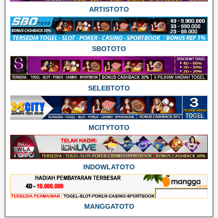
ARTISTOTO
SBOTOTO
SELEBTOTO
MCITYTOTO
INDOWLATOTO
MANGGATOTO