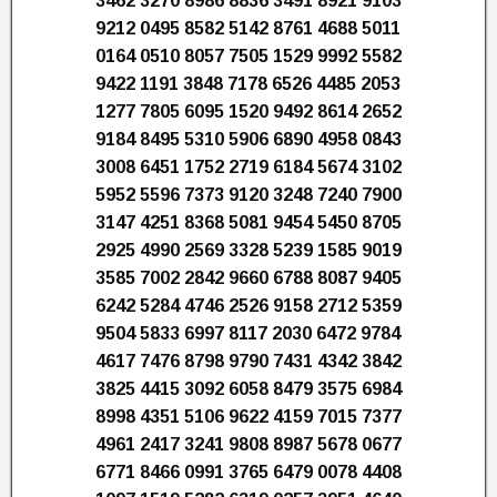
3462 3270 8986 8836 3491 8921 9103
9212 0495 8582 5142 8761 4688 5011
0164 0510 8057 7505 1529 9992 5582
9422 1191 3848 7178 6526 4485 2053
1277 7805 6095 1520 9492 8614 2652
9184 8495 5310 5906 6890 4958 0843
3008 6451 1752 2719 6184 5674 3102
5952 5596 7373 9120 3248 7240 7900
3147 4251 8368 5081 9454 5450 8705
2925 4990 2569 3328 5239 1585 9019
3585 7002 2842 9660 6788 8087 9405
6242 5284 4746 2526 9158 2712 5359
9504 5833 6997 8117 2030 6472 9784
4617 7476 8798 9790 7431 4342 3842
3825 4415 3092 6058 8479 3575 6984
8998 4351 5106 9622 4159 7015 7377
4961 2417 3241 9808 8987 5678 0677
6771 8466 0991 3765 6479 0078 4408