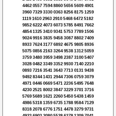
4462 0557 7594 8860 5656 5609 4901
3960 7329 3330 0363 8256 8175 1259
1119 1610 2963 2910 5468 6472 5182
9852 6222 4073 6073 5785 8491 7662
4854 1325 3410 9341 5753 7789 1506
9024 9916 3835 9458 3087 8802 7409
8933 7624 3177 6892 4675 9805 8936
5075 0856 2163 3264 9538 1312 5059
3759 3480 3959 3498 2387 3100 5407
3028 0482 3349 3352 9930 7140 2210
0893 7216 3541 3643 7713 0131 9438
9492 8344 1431 2944 7306 0759 3079
4971 0446 0669 5471 2236 5495 7648
4230 2521 8002 3847 3229 3701 3716
5769 5689 1621 2260 5450 5438 1459
4986 5318 1359 6735 1788 9584 7129
8318 2078 6776 1751 4478 3279 9731
4923 6903 2080 5528 6378 1209 7041