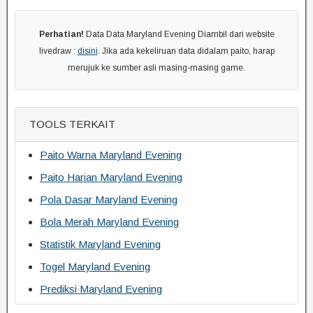
Perhatian!
Data Data Maryland Evening Diambil dari website
livedraw :
disini
. Jika ada kekeliruan data didalam paito, harap
merujuk ke sumber asli masing-masing game.
TOOLS TERKAIT
Paito Warna Maryland Evening
Paito Harian Maryland Evening
Pola Dasar Maryland Evening
Bola Merah Maryland Evening
Statistik Maryland Evening
Togel Maryland Evening
Prediksi Maryland Evening