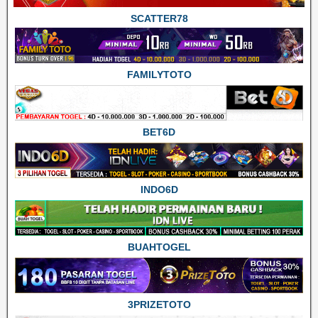
SCATTER78
FAMILYTOTO
BET6D
INDO6D
BUAHTOGEL
3PRIZETOTO