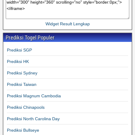
Widget Result Lengkap
Prediksi Togel Populer
Prediksi SGP
Prediksi HK
Prediksi Sydney
Prediksi Taiwan
Prediksi Magnum Cambodia
Prediksi Chinapools
Prediksi North Carolina Day
Prediksi Bullseye