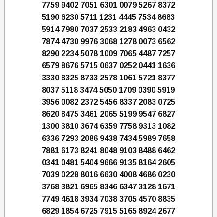
7759 9402 7051 6301 0079 5267 8372
5190 6230 5711 1231 4445 7534 8683
5914 7980 7037 2533 2183 4963 0432
7874 4730 9976 3068 1278 0073 6562
8290 2234 5078 1009 7065 4487 7257
6579 8676 5715 0637 0252 0441 1636
3330 8325 8733 2578 1061 5721 8377
8037 5118 3474 5050 1709 0390 5919
3956 0082 2372 5456 8337 2083 0725
8620 8475 3461 2065 5199 9547 6827
1300 3810 3674 6359 7758 9313 1082
6336 7293 2086 9438 7434 5989 7658
7881 6173 8241 8048 9103 8488 6462
0341 0481 5404 9666 9135 8164 2605
7039 0228 8016 6630 4008 4686 0230
3768 3821 6965 8346 6347 3128 1671
7749 4618 3934 7038 3705 4570 8835
6829 1854 6725 7915 5165 8924 2677