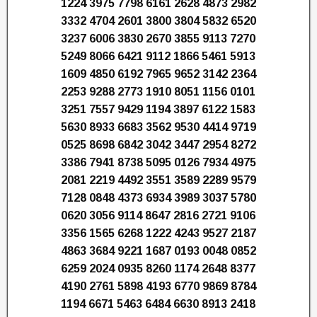
1224 3975 7798 6161 2628 4873 2982
3332 4704 2601 3800 3804 5832 6520
3237 6006 3830 2670 3855 9113 7270
5249 8066 6421 9112 1866 5461 5913
1609 4850 6192 7965 9652 3142 2364
2253 9288 2773 1910 8051 1156 0101
3251 7557 9429 1194 3897 6122 1583
5630 8933 6683 3562 9530 4414 9719
0525 8698 6842 3042 3447 2954 8272
3386 7941 8738 5095 0126 7934 4975
2081 2219 4492 3551 3589 2289 9579
7128 0848 4373 6934 3989 3037 5780
0620 3056 9114 8647 2816 2721 9106
3356 1565 6268 1222 4243 9527 2187
4863 3684 9221 1687 0193 0048 0852
6259 2024 0935 8260 1174 2648 8377
4190 2761 5898 4193 6770 9869 8784
1194 6671 5463 6484 6630 8913 2418