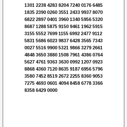
1301 2238 4283 8204 7240 0176 6485
1835 2390 0260 3551 2433 9937 8070
6822 2897 0401 3960 1340 5956 5320
8687 1288 5875 9150 9461 1962 5915
3155 5552 7699 1155 6992 2477 9112
5831 5686 6023 9837 6428 3565 7343
0027 5516 9900 5321 9866 3279 2661
4848 3650 3880 1508 7961 4386 0764
5627 4761 9363 3630 0992 1207 0923
8868 4360 7120 8635 9187 6956 5796
3580 7452 8519 2672 2255 8360 9053
7275 4693 0601 4094 8458 6778 3366
8358 6429 0000