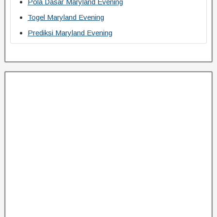
Pola Dasar Maryland Evening
Togel Maryland Evening
Prediksi Maryland Evening