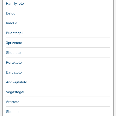
FamilyToto
Bet6d
Indo6d
Buahtogel
3prizetoto
Shoptoto
Peraktoto
Barcatoto
Angkajitutoto
Vegastogel
Artistoto
Sbototo