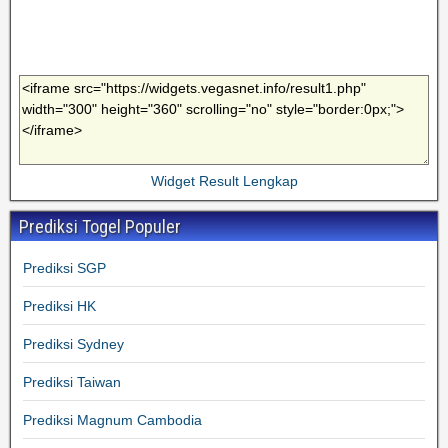
Widget Result Lengkap
Prediksi Togel Populer
Prediksi SGP
Prediksi HK
Prediksi Sydney
Prediksi Taiwan
Prediksi Magnum Cambodia