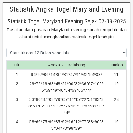
Statistik Angka Togel Maryland Evening
Statistik Togel Maryland Evening Sejak 07-08-2025
Pastikan data pasaran Maryland-evening sudah terupdate dan
akurat untuk menghasilkan statistik togel lebih jitu
Hit
Angka 2D Belakang
Jumlah
1
94*97*06*14*82*81*47*11*42*54*03*
11
2
29*72*19*68*48*21*00*32*36*67*10*9
19
5*59*49*46*34*69*05*74*
3
53*80*87*08*79*65*37*15*22*51*83*3
24
8*57*02*17*41*25*26*09*91*84*89*13*
24*
4
58*66*75*96*35*92*16*12*77*88*90*8
16
5*04*73*98*39*