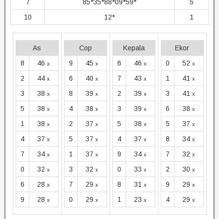
7
85*35*88*09*59*
5
10
12*
1
As
Cop
Kepala
Ekor
8
46
9
45
6
46
0
52
x
x
x
x
2
44
6
40
7
43
1
41
x
x
x
x
3
38
8
39
2
39
3
41
x
x
x
x
5
38
4
38
3
39
6
38
x
x
x
x
1
38
2
37
5
38
5
37
x
x
x
x
4
37
5
37
4
37
8
34
x
x
x
x
7
34
1
37
9
34
7
32
x
x
x
x
0
32
3
32
0
33
2
30
x
x
x
x
6
28
7
29
8
31
9
29
x
x
x
x
9
28
0
29
1
23
4
29
x
x
x
x