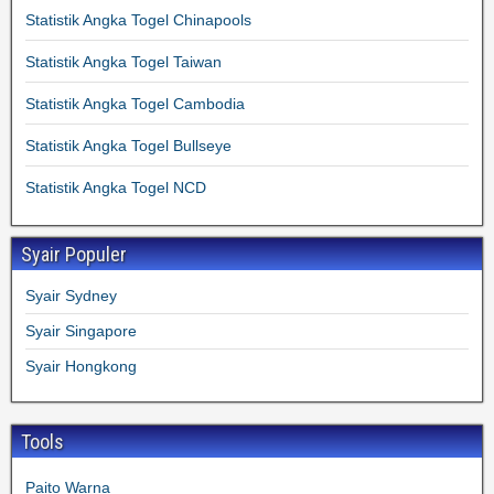
Statistik Angka Togel Chinapools
Statistik Angka Togel Taiwan
Statistik Angka Togel Cambodia
Statistik Angka Togel Bullseye
Statistik Angka Togel NCD
Syair Populer
Syair Sydney
Syair Singapore
Syair Hongkong
Tools
Paito Warna