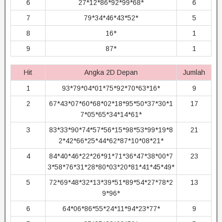
6
27*12*86*92*99*68*
6
7
79*34*46*43*52*
5
8
16*
1
9
87*
1
Hit
Angka 2D Depan
Jumlah
1
93*79*04*01*75*92*70*63*16*
9
2
67*43*07*60*68*02*18*95*50*37*30*1
17
7*05*65*34*14*61*
3
83*33*90*74*57*56*15*98*53*99*19*8
21
2*42*66*25*44*62*87*10*08*21*
4
84*40*46*22*26*91*71*36*47*38*00*7
23
3*58*76*31*28*80*03*20*81*41*45*49*
5
72*69*48*32*13*39*51*89*54*27*78*2
13
9*96*
6
64*06*86*55*24*11*94*23*77*
9