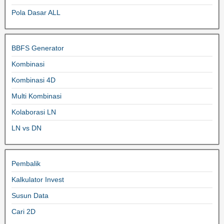
Pola Dasar ALL
BBFS Generator
Kombinasi
Kombinasi 4D
Multi Kombinasi
Kolaborasi LN
LN vs DN
Pembalik
Kalkulator Invest
Susun Data
Cari 2D