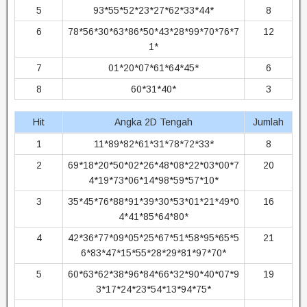
5
93*55*52*23*27*62*33*44*
8
6
78*56*30*63*86*50*43*28*99*70*76*7
12
1*
7
01*20*07*61*64*45*
6
8
60*31*40*
3
Hit
Angka 2D Tengah
Jumlah
1
11*89*82*61*31*78*72*33*
8
2
69*18*20*50*02*26*48*08*22*03*00*7
20
4*19*73*06*14*98*59*57*10*
3
35*45*76*88*91*39*30*53*01*21*49*0
16
4*41*85*64*80*
4
42*36*77*09*05*25*67*51*58*95*65*5
21
6*83*47*15*55*28*29*81*97*70*
5
60*63*62*38*96*84*66*32*90*40*07*9
19
3*17*24*23*54*13*94*75*