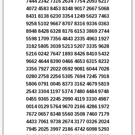
7444 2342 7316 2634 7754 2093 6217
4072 4583 8453 8348 9017 2667 5068
8431 8138 6230 3354 1249 5623 7463
9258 5102 9667 8707 8316 9336 0363
8948 8428 6328 8176 6153 3869 2744
5598 1709 7356 4843 2335 4963 1927
3182 5805 3038 5213 5207 3335 9628
5216 0242 7647 1893 8426 8410 5432
9662 4644 8390 0466 4653 6315 8232
3356 7927 2022 0592 9081 6044 7028
0280 2758 2256 5305 7694 7245 7918
5806 0791 0045 8373 3162 4679 5819
2543 3304 1197 5374 7480 4484 9748
0455 9365 2245 2990 4119 3330 4987
0014 0129 5764 9670 2166 4286 1972
7672 0657 8348 5560 3508 7460 7179
4433 7061 9738 2674 3177 0326 2024
7945 2025 3997 2186 4742 6098 5293