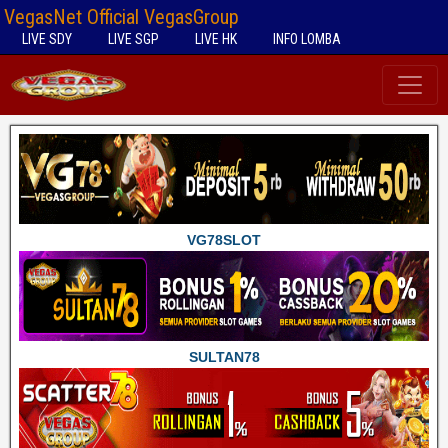
VegasNet Official VegasGroup
LIVE SDY
LIVE SGP
LIVE HK
INFO LOMBA
VG78SLOT
SULTAN78