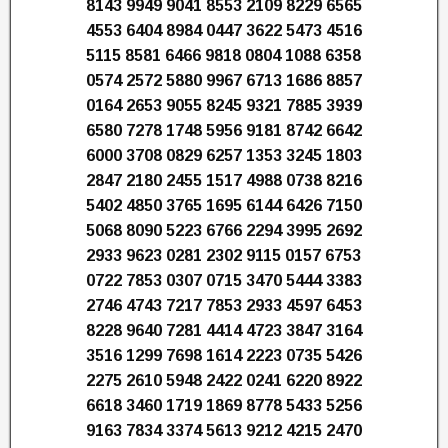
8143 9949 9041 8553 2109 8229 6565
4553 6404 8984 0447 3622 5473 4516
5115 8581 6466 9818 0804 1088 6358
0574 2572 5880 9967 6713 1686 8857
0164 2653 9055 8245 9321 7885 3939
6580 7278 1748 5956 9181 8742 6642
6000 3708 0829 6257 1353 3245 1803
2847 2180 2455 1517 4988 0738 8216
5402 4850 3765 1695 6144 6426 7150
5068 8090 5223 6766 2294 3995 2692
2933 9623 0281 2302 9115 0157 6753
0722 7853 0307 0715 3470 5444 3383
2746 4743 7217 7853 2933 4597 6453
8228 9640 7281 4414 4723 3847 3164
3516 1299 7698 1614 2223 0735 5426
2275 2610 5948 2422 0241 6220 8922
6618 3460 1719 1869 8778 5433 5256
9163 7834 3374 5613 9212 4215 2470