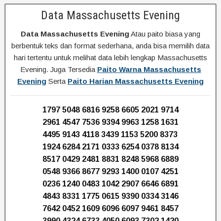
Data Massachusetts Evening
Data Massachusetts Evening
Atau paito biasa yang
berbentuk teks dan format sederhana, anda bisa memilih data
hari tertentu untuk melihat data lebih lengkap Massachusetts
Evening. Juga Tersedia
Paito Warna Massachusetts
Evening
Serta
Paito Harian Massachusetts Evening
1797 5048 6816 9258 6605 2021 9714
2961 4547 7536 9394 9963 1258 1631
4495 9143 4118 3439 1153 5200 8373
1924 6284 2171 0333 6254 0378 8134
8517 0429 2481 8831 8248 5968 6889
0548 9366 8677 9293 1400 0107 4251
0236 1240 0483 1042 2907 6646 6891
4843 8331 1775 0615 9390 0334 3146
7642 0452 1609 6096 6097 9461 8457
3990 4324 6733 4050 6093 7302 1420