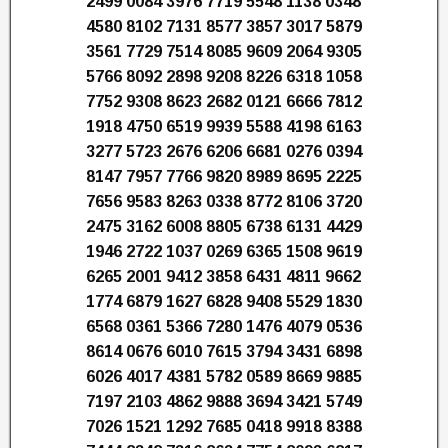
2499 0084 3976 7719 5548 1138 0348
4580 8102 7131 8577 3857 3017 5879
3561 7729 7514 8085 9609 2064 9305
5766 8092 2898 9208 8226 6318 1058
7752 9308 8623 2682 0121 6666 7812
1918 4750 6519 9939 5588 4198 6163
3277 5723 2676 6206 6681 0276 0394
8147 7957 7766 9820 8989 8695 2225
7656 9583 8263 0338 8772 8106 3720
2475 3162 6008 8805 6738 6131 4429
1946 2722 1037 0269 6365 1508 9619
6265 2001 9412 3858 6431 4811 9662
1774 6879 1627 6828 9408 5529 1830
6568 0361 5366 7280 1476 4079 0536
8614 0676 6010 7615 3794 3431 6898
6026 4017 4381 5782 0589 8669 9885
7197 2103 4862 9888 3694 3421 5749
7026 1521 1292 7685 0418 9918 8388