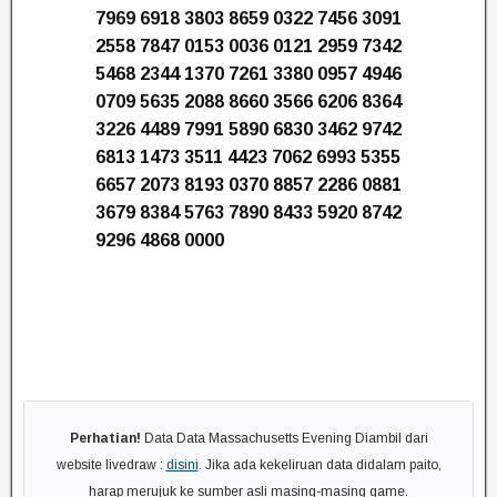
7969 6918 3803 8659 0322 7456 3091
2558 7847 0153 0036 0121 2959 7342
5468 2344 1370 7261 3380 0957 4946
0709 5635 2088 8660 3566 6206 8364
3226 4489 7991 5890 6830 3462 9742
6813 1473 3511 4423 7062 6993 5355
6657 2073 8193 0370 8857 2286 0881
3679 8384 5763 7890 8433 5920 8742
9296 4868 0000
Perhatian!
Data Data Massachusetts Evening Diambil dari
website livedraw :
disini
. Jika ada kekeliruan data didalam paito,
harap merujuk ke sumber asli masing-masing game.