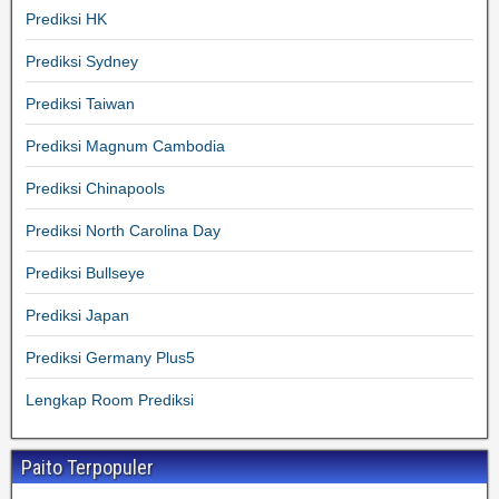
Prediksi HK
Prediksi Sydney
Prediksi Taiwan
Prediksi Magnum Cambodia
Prediksi Chinapools
Prediksi North Carolina Day
Prediksi Bullseye
Prediksi Japan
Prediksi Germany Plus5
Lengkap Room Prediksi
Paito Terpopuler