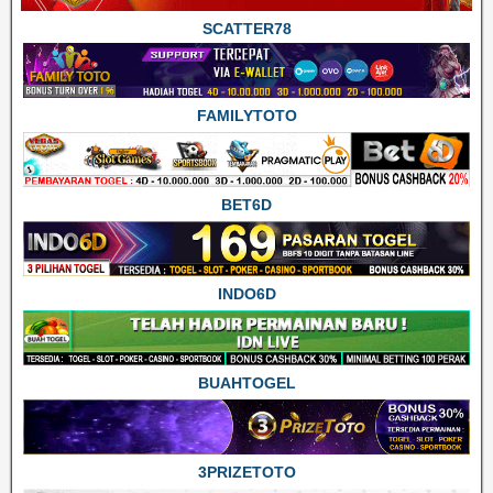
SCATTER78
FAMILYTOTO
BET6D
INDO6D
BUAHTOGEL
3PRIZETOTO