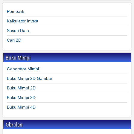
Pembalik
Kalkulator Invest
Susun Data
Cari 2D
Buku Mimpi
Generator Mimpi
Buku Mimpi 2D Gambar
Buku Mimpi 2D
Buku Mimpi 3D
Buku Mimpi 4D
Obrolan