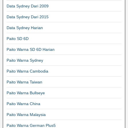
Data Sydney Dari 2009
Data Sydney Dari 2015
Data Sydney Harian
Paito SD 6D
Paito Warna SD 6D Harian
Paito Warna Sydney
Paito Warna Cambodia
Paito Warna Taiwan
Paito Warna Bullseye
Paito Warna China
Paito Warna Malaysia
Paito Warna German Plus5