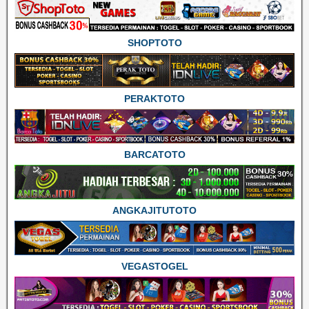
SHOPTOTO
PERAKTOTO
BARCATOTO
ANGKAJITUTOTO
VEGASTOGEL