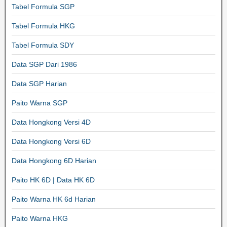
Tabel Formula SGP
Tabel Formula HKG
Tabel Formula SDY
Data SGP Dari 1986
Data SGP Harian
Paito Warna SGP
Data Hongkong Versi 4D
Data Hongkong Versi 6D
Data Hongkong 6D Harian
Paito HK 6D | Data HK 6D
Paito Warna HK 6d Harian
Paito Warna HKG