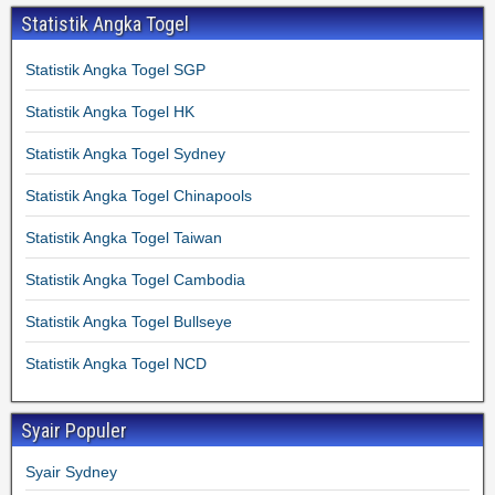
Statistik Angka Togel
Statistik Angka Togel SGP
Statistik Angka Togel HK
Statistik Angka Togel Sydney
Statistik Angka Togel Chinapools
Statistik Angka Togel Taiwan
Statistik Angka Togel Cambodia
Statistik Angka Togel Bullseye
Statistik Angka Togel NCD
Syair Populer
Syair Sydney