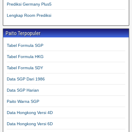
Prediksi Germany Plus5
Lengkap Room Prediksi
Paito Terpopuler
Tabel Formula SGP
Tabel Formula HKG
Tabel Formula SDY
Data SGP Dari 1986
Data SGP Harian
Paito Warna SGP
Data Hongkong Versi 4D
Data Hongkong Versi 6D