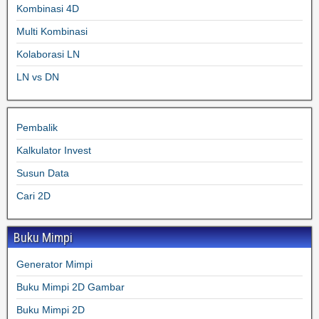
Kombinasi 4D
Multi Kombinasi
Kolaborasi LN
LN vs DN
Pembalik
Kalkulator Invest
Susun Data
Cari 2D
Buku Mimpi
Generator Mimpi
Buku Mimpi 2D Gambar
Buku Mimpi 2D