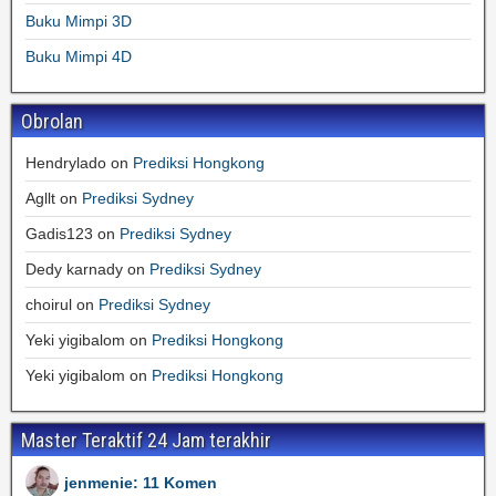
Buku Mimpi 3D
Buku Mimpi 4D
Obrolan
Hendrylado
on
Prediksi Hongkong
Agllt
on
Prediksi Sydney
Gadis123
on
Prediksi Sydney
Dedy karnady
on
Prediksi Sydney
choirul
on
Prediksi Sydney
Yeki yigibalom
on
Prediksi Hongkong
Yeki yigibalom
on
Prediksi Hongkong
Master Teraktif 24 Jam terakhir
jenmenie: 11 Komen