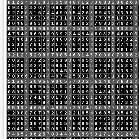
8
1
2
2
4
6
3
3
0
3
3
5
5
8
4
8
7
1
2
3
3
6
8
3
2
8
6
2
6
8
0
9
3
0
3
3
2
0
7
7
0
8
0
2
2
0
7
4
4
8
0
8
3
6
9
7
6
2
8
1
0
2
7
8
6
3
1
6
7
4
4
4
9
0
9
5
4
2
6
8
8
9
4
3
7
0
3
9
5
5
6
3
2
5
7
9
9
3
3
6
4
7
3
1
4
3
0
3
8
2
7
7
0
5
5
1
0
0
8
8
3
0
4
8
3
9
9
3
8
2
1
9
3
3
6
3
7
0
2
2
7
8
8
3
2
7
9
2
4
6
8
2
5
3
8
8
9
9
6
6
8
6
8
8
7
2
5
0
9
9
1
4
0
9
9
8
3
3
2
5
4
7
5
4
9
6
6
9
6
6
9
3
9
2
2
4
4
9
4
4
8
0
3
2
5
4
6
5
0
5
9
7
4
6
1
9
9
3
7
1
9
4
0
0
0
6
9
5
8
4
2
1
6
8
5
6
7
0
2
2
6
3
0
3
3
7
8
1
2
3
2
1
7
0
7
8
4
5
8
4
5
2
0
5
5
7
7
4
1
5
9
4
1
5
6
5
2
7
3
1
1
4
8
1
9
8
8
9
8
8
9
0
6
6
3
2
8
1
0
1
3
2
1
2
3
5
2
9
8
8
7
9
8
5
4
6
8
1
4
5
7
0
0
0
0
7
3
5
6
2
7
0
6
1
7
3
7
2
5
7
5
6
3
9
3
0
4
9
5
5
5
6
3
3
6
9
6
2
0
2
3
5
2
9
2
3
2
7
0
7
6
9
9
1
1
3
0
0
5
5
3
7
6
6
3
5
5
3
1
4
0
1
3
8
2
8
2
1
6
7
5
8
4
5
9
8
1
3
6
9
4
6
5
1
6
9
3
8
2
1
7
0
0
6
6
3
2
0
4
4
4
8
7
4
2
5
8
3
1
4
8
0
0
1
1
0
4
0
6
6
5
1
6
8
5
5
0
9
6
6
9
0
0
5
5
7
0
3
2
5
6
1
4
0
4
7
8
8
3
2
0
8
9
6
6
8
9
9
5
5
4
1
9
4
4
3
4
5
8
4
5
7
0
0
0
1
4
9
6
6
0
8
9
7
7
9
1
7
6
4
0
8
9
1
1
0
6
0
9
9
3
4
3
4
7
8
1
9
7
7
3
9
3
9
3
7
4
1
4
5
0
1
7
0
7
0
3
2
8
1
2
0
8
9
8
9
1
4
0
4
2
3
6
2
8
3
1
4
9
4
4
6
3
8
2
4
3
7
3
1
4
1
4
9
4
1
7
3
1
4
9
5
0
3
3
4
6
6
4
1
4
6
9
5
5
2
9
1
4
5
3
0
9
7
7
1
8
2
7
9
1
2
0
8
8
7
0
7
0
7
2
1
9
2
2
2
1
8
5
4
3
6
8
5
4
9
5
4
5
9
2
4
6
8
5
7
6
1
0
1
6
4
4
0
4
0
7
8
6
5
3
4
7
5
3
9
8
8
6
5
9
6
2
6
8
0
9
7
8
6
5
0
5
5
1
6
8
9
9
9
8
7
5
3
8
7
7
6
3
9
7
0
4
9
4
3
1
7
9
7
0
8
1
1
2
5
9
6
0
6
4
6
8
9
8
3
6
5
0
5
7
4
6
5
2
9
6
2
5
7
0
3
4
4
8
8
1
5
9
5
3
2
7
1
8
2
1
2
8
1