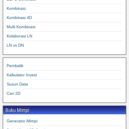
Kombinasi
Kombinasi 4D
Multi Kombinasi
Kolaborasi LN
LN vs DN
Pembalik
Kalkulator Invest
Susun Data
Cari 2D
Buku Mimpi
Generator Mimpi