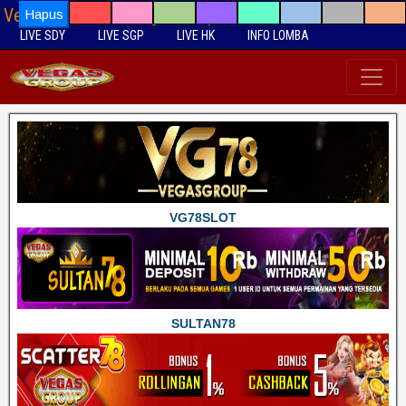
VegasNet Official VegasGroup
Hapus
LIVE SDY
LIVE SGP
LIVE HK
INFO LOMBA
VG78SLOT
SULTAN78