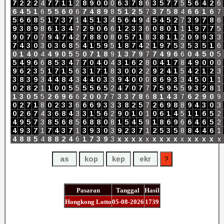
7
2
2
2
4
7
7
1
1
2
8
9
0
0
0
6
3
7
8
6
3
5
7
7
5
5
6
4
2
6
6
4
5
1
6
5
5
6
0
6
7
4
8
9
8
5
1
2
5
7
3
7
5
8
4
6
6
1
6
7
5
6
6
8
5
1
7
3
7
1
4
5
1
3
4
5
6
4
9
4
5
4
5
2
7
3
9
7
8
6
9
3
8
9
8
6
1
3
4
7
2
9
0
6
6
1
2
3
3
6
0
8
0
1
1
1
9
7
7
5
9
0
7
0
7
9
4
7
4
2
7
8
8
0
8
0
5
7
1
8
3
8
1
1
2
0
9
9
3
3
7
4
3
0
3
0
3
6
8
5
4
1
5
9
5
1
8
7
4
2
1
9
7
5
3
5
3
5
1
6
0
1
4
0
4
4
9
0
5
5
0
7
1
8
9
1
3
7
9
7
7
4
9
6
6
0
4
5
0
5
5
4
9
6
6
8
5
3
4
7
7
0
4
0
4
3
1
6
2
8
0
4
1
7
8
4
9
0
0
0
9
6
2
3
5
1
7
1
5
6
3
1
7
1
8
3
0
0
2
2
9
2
4
1
5
4
2
1
2
3
3
8
3
9
3
4
4
8
4
3
4
4
0
3
3
9
4
0
0
0
8
6
9
3
3
4
5
0
1
1
0
2
8
2
1
1
0
0
5
5
5
5
6
5
2
4
7
0
7
7
7
5
9
5
5
9
3
2
8
1
1
3
0
5
5
2
6
9
6
6
2
0
0
7
7
3
3
7
8
6
8
1
4
3
7
6
2
9
0
9
0
2
7
1
8
0
2
3
3
6
6
6
9
3
3
3
8
2
5
7
2
6
9
8
8
9
4
3
0
3
0
2
6
7
4
3
6
8
4
3
3
1
5
6
2
9
0
1
0
1
0
6
1
4
5
1
1
6
5
2
4
9
5
7
3
8
5
6
8
5
6
8
8
0
8
1
5
4
5
9
1
8
6
9
6
6
4
6
5
2
4
9
3
7
1
7
4
3
7
1
3
9
3
0
3
9
2
3
7
1
2
5
3
5
8
8
4
4
6
1
4
8
8
5
4
8
8
2
4
6
1
7
3
9
3
x
x
x
x
x
x
x
x
x
x
x
x
x
x
x
Pasaran
Tanggal
Hasil
Hongkong Lotto
05-08-2026
1739