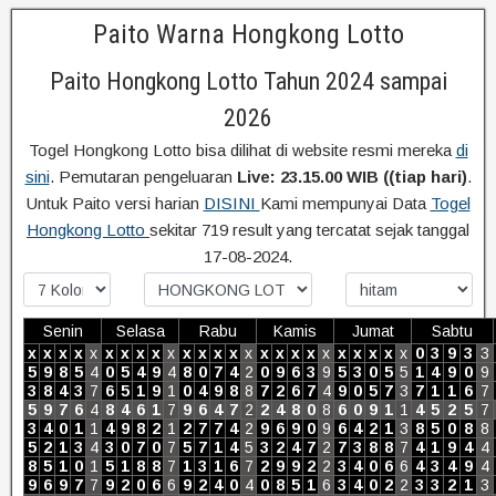
Paito Warna Hongkong Lotto
Paito Hongkong Lotto Tahun 2024 sampai
2026
Togel Hongkong Lotto bisa dilihat di website resmi mereka
di
sini
. Pemutaran pengeluaran
Live: 23.15.00 WIB ((tiap hari)
.
Untuk Paito versi harian
DISINI
Kami mempunyai Data
Togel
Hongkong Lotto
sekitar 719 result yang tercatat sejak tanggal
17-08-2024.
Senin
Selasa
Rabu
Kamis
Jumat
Sabtu
x
x
x
x
x
x
x
x
x
x
x
x
x
x
x
x
x
x
x
x
x
x
x
x
x
0
3
9
3
3
5
9
8
5
4
0
5
4
9
4
8
0
7
4
2
0
9
6
3
9
5
3
0
5
5
1
4
9
0
9
3
8
4
3
7
6
5
1
9
1
0
4
9
8
8
7
2
6
7
4
9
0
5
7
3
7
1
1
6
7
5
9
7
6
4
8
4
6
1
7
9
6
4
7
2
2
4
8
0
8
6
0
9
1
1
4
5
2
5
7
3
4
0
1
1
4
9
8
2
1
2
7
7
4
2
9
6
9
0
9
6
4
2
1
3
8
5
0
8
8
5
2
1
3
4
3
0
7
0
7
5
7
1
4
5
3
2
4
7
2
7
3
8
8
7
4
1
9
4
4
8
5
1
0
1
5
1
8
8
7
1
3
1
6
7
2
9
9
2
2
3
4
0
6
6
4
3
4
9
4
9
6
9
7
7
9
2
0
6
6
9
2
4
0
4
0
8
5
1
6
3
4
0
2
2
3
3
2
1
3