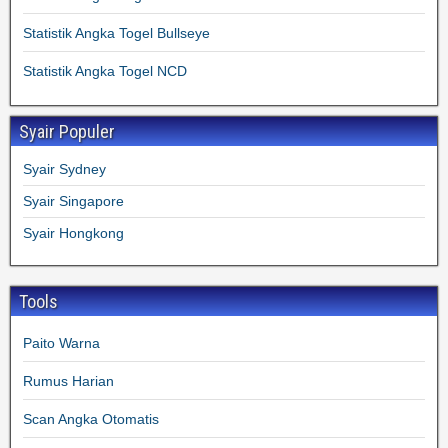
Statistik Angka Togel Bullseye
Statistik Angka Togel NCD
Syair Populer
Syair Sydney
Syair Singapore
Syair Hongkong
Tools
Paito Warna
Rumus Harian
Scan Angka Otomatis