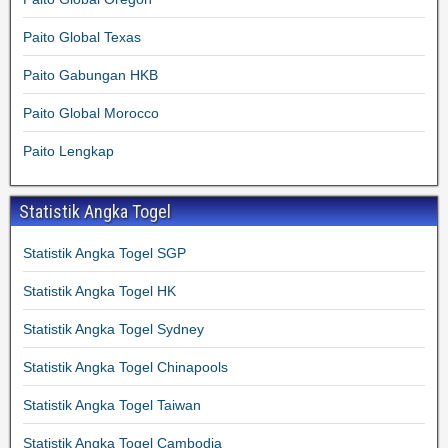
Paito Global Texas
Paito Gabungan HKB
Paito Global Morocco
Paito Lengkap
Statistik Angka Togel
Statistik Angka Togel SGP
Statistik Angka Togel HK
Statistik Angka Togel Sydney
Statistik Angka Togel Chinapools
Statistik Angka Togel Taiwan
Statistik Angka Togel Cambodia