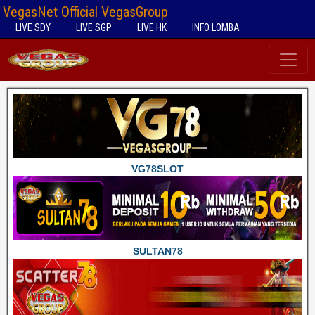
VegasNet Official VegasGroup
LIVE SDY
LIVE SGP
LIVE HK
INFO LOMBA
VG78SLOT
SULTAN78