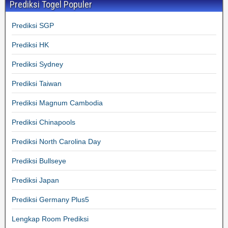
Prediksi Togel Populer
Prediksi SGP
Prediksi HK
Prediksi Sydney
Prediksi Taiwan
Prediksi Magnum Cambodia
Prediksi Chinapools
Prediksi North Carolina Day
Prediksi Bullseye
Prediksi Japan
Prediksi Germany Plus5
Lengkap Room Prediksi