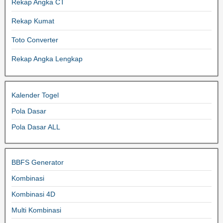
Rekap Angka CT
Rekap Kumat
Toto Converter
Rekap Angka Lengkap
Kalender Togel
Pola Dasar
Pola Dasar ALL
BBFS Generator
Kombinasi
Kombinasi 4D
Multi Kombinasi