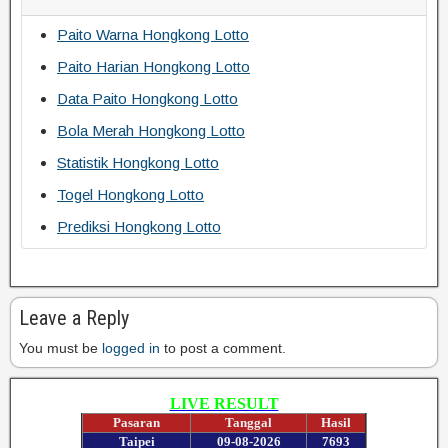
Paito Warna Hongkong Lotto
Paito Harian Hongkong Lotto
Data Paito Hongkong Lotto
Bola Merah Hongkong Lotto
Statistik Hongkong Lotto
Togel Hongkong Lotto
Prediksi Hongkong Lotto
Leave a Reply
You must be
logged in
to post a comment.