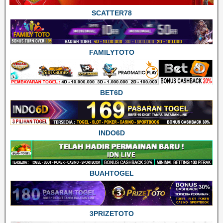
SCATTER78
FAMILYTOTO
BET6D
INDO6D
BUAHTOGEL
3PRIZETOTO