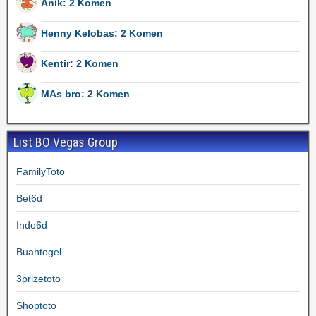
Anik: 2 Komen
Henny Kelobas: 2 Komen
Kentir: 2 Komen
MAs bro: 2 Komen
List BO Vegas Group
FamilyToto
Bet6d
Indo6d
Buahtogel
3prizetoto
Shoptoto