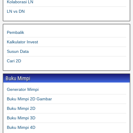
Kolaborasi LN
LN vs DN
Pembalik
Kalkulator Invest
Susun Data
Cari 2D
Buku Mimpi
Generator Mimpi
Buku Mimpi 2D Gambar
Buku Mimpi 2D
Buku Mimpi 3D
Buku Mimpi 4D