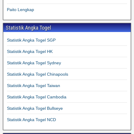
Paito Lengkap
Statistik Angka Togel
Statistik Angka Togel SGP
Statistik Angka Togel HK
Statistik Angka Togel Sydney
Statistik Angka Togel Chinapools
Statistik Angka Togel Taiwan
Statistik Angka Togel Cambodia
Statistik Angka Togel Bullseye
Statistik Angka Togel NCD