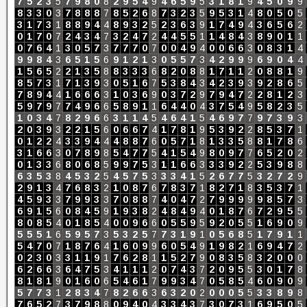
7
5
2
3
5
7
9
8
0
8
2
9
5
4
9
4
6
5
9
5
3
1
8
1
9
4
5
0
9
9
8
3
3
0
3
7
8
8
8
7
8
5
2
6
8
7
3
2
3
5
9
5
3
1
4
8
0
5
0
5
3
1
7
3
1
8
8
9
4
4
8
9
3
2
5
2
3
6
3
9
1
7
4
9
4
3
6
5
6
2
0
1
7
0
7
2
4
3
4
7
3
2
4
7
2
4
4
5
5
1
1
4
8
4
3
8
9
0
1
1
0
7
6
4
1
3
0
5
7
3
7
7
7
0
7
0
0
4
9
4
0
0
6
6
3
0
8
3
1
4
9
9
8
4
3
6
5
1
5
6
9
1
2
1
3
0
5
5
7
3
4
2
9
9
9
6
9
0
4
4
1
5
6
5
2
2
1
3
5
8
8
3
3
3
6
8
2
0
8
8
1
7
1
1
2
0
8
8
1
9
8
5
7
3
1
7
1
3
9
3
0
5
1
6
7
5
3
8
4
3
4
2
3
9
3
9
2
8
6
5
7
8
9
4
4
1
6
6
6
3
1
0
3
6
9
0
3
7
2
9
7
9
4
7
2
2
8
1
2
3
5
9
7
9
7
7
4
9
6
6
5
8
9
1
1
6
4
4
0
4
3
7
5
4
9
5
8
2
3
5
1
0
3
4
7
8
2
9
6
6
3
1
1
4
5
4
6
4
1
5
4
6
9
7
7
9
7
3
9
3
2
0
3
9
3
2
2
1
5
6
0
6
6
7
4
1
7
8
1
9
5
3
9
2
2
8
5
3
7
1
0
1
2
2
4
3
3
9
4
4
4
8
8
7
6
0
5
7
1
8
1
3
3
5
8
8
1
7
8
6
3
1
6
6
3
0
7
8
9
8
5
4
7
7
5
4
1
5
4
9
8
0
9
7
7
6
5
2
0
2
0
1
3
3
6
8
0
6
8
5
9
9
7
5
3
1
1
6
6
3
3
3
9
2
2
5
3
9
8
8
6
3
5
3
8
4
5
3
2
5
4
5
7
5
3
3
3
4
1
5
2
6
7
7
5
3
2
7
2
9
2
9
1
3
4
7
6
8
3
2
1
0
8
7
6
7
8
3
7
1
8
2
7
1
8
3
5
3
7
1
4
5
9
3
3
7
9
9
3
3
7
0
8
8
7
4
0
4
7
2
7
9
9
9
9
9
8
5
7
3
6
9
1
5
6
0
8
4
5
9
1
9
3
8
2
4
8
4
9
4
0
1
8
7
6
7
2
9
5
5
8
0
8
5
4
0
1
8
5
4
0
0
9
6
6
0
5
5
9
5
9
2
0
5
5
1
6
9
0
9
5
5
5
1
6
5
9
5
7
3
5
3
2
5
7
7
3
1
9
1
0
5
6
8
5
1
7
9
1
1
5
4
7
0
7
1
8
7
6
4
1
6
0
9
9
6
0
5
4
9
1
9
8
2
1
6
9
4
7
2
0
2
3
0
3
3
1
1
9
1
7
6
2
8
1
1
5
2
7
9
0
8
3
5
8
3
2
0
0
0
6
2
6
6
3
6
4
7
5
3
4
1
1
1
2
0
7
4
3
7
2
0
9
5
5
3
0
1
7
8
8
1
8
1
9
0
1
6
0
6
5
4
6
1
7
9
9
3
4
7
0
5
8
5
4
6
0
9
0
9
5
7
7
3
1
2
8
3
4
7
8
2
6
6
3
6
3
2
0
2
0
0
0
5
5
3
3
8
9
8
7
6
5
2
7
3
7
9
8
8
0
9
4
0
4
3
3
4
3
7
3
0
7
3
1
6
9
5
0
5