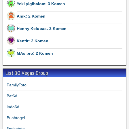
Yeki yigibalom: 3 Komen
Anik: 2 Komen
Henny Kelobas: 2 Komen
Kentir: 2 Komen
MAs bro: 2 Komen
List BO Vegas Group
FamilyToto
Bet6d
Indo6d
Buahtogel
3prizetoto