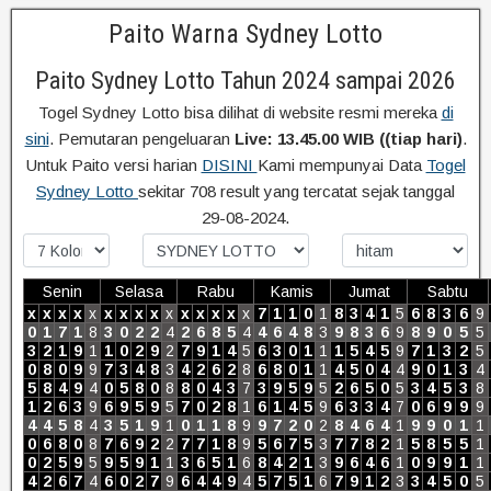
Paito Warna Sydney Lotto
Paito Sydney Lotto Tahun 2024 sampai 2026
Togel Sydney Lotto bisa dilihat di website resmi mereka
di
sini
. Pemutaran pengeluaran
Live: 13.45.00 WIB ((tiap hari)
.
Untuk Paito versi harian
DISINI
Kami mempunyai Data
Togel
Sydney Lotto
sekitar 708 result yang tercatat sejak tanggal
29-08-2024.
Senin
Selasa
Rabu
Kamis
Jumat
Sabtu
x
x
x
x
x
x
x
x
x
x
x
x
x
x
x
7
1
1
0
1
8
3
4
1
5
6
8
3
6
9
0
1
7
1
8
3
0
2
2
4
2
6
8
5
4
4
6
4
8
3
9
8
3
6
9
8
9
0
5
5
3
2
1
9
1
1
0
2
9
2
7
9
1
4
5
6
3
0
1
1
1
5
4
5
9
7
1
3
2
5
0
8
0
9
9
7
3
4
8
3
4
2
6
2
8
6
8
0
1
1
4
5
0
4
4
9
0
1
3
4
5
8
4
9
4
0
5
8
0
8
8
0
4
3
7
3
9
5
9
5
2
6
5
0
5
3
4
5
3
8
1
2
6
3
9
6
9
5
9
5
7
0
2
8
1
6
1
4
5
9
6
3
3
4
7
0
6
9
9
9
4
4
5
8
4
3
5
1
9
1
0
1
1
8
9
9
7
2
0
2
8
4
6
4
1
9
9
0
1
1
0
6
8
0
8
7
6
9
2
2
7
7
1
8
9
5
6
7
5
3
7
7
8
2
1
5
8
5
5
1
0
2
5
9
5
9
5
9
1
1
3
6
5
1
6
8
4
2
1
3
9
6
4
6
1
0
9
9
1
1
4
2
6
7
4
6
0
2
7
9
6
4
4
9
4
5
7
5
1
6
7
9
1
2
3
3
4
5
0
5