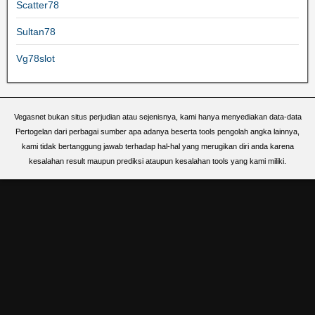
Scatter78
Sultan78
Vg78slot
Vegasnet bukan situs perjudian atau sejenisnya, kami hanya menyediakan data-data
Pertogelan dari perbagai sumber apa adanya beserta tools pengolah angka lainnya,
kami tidak bertanggung jawab terhadap hal-hal yang merugikan diri anda karena
kesalahan result maupun prediksi ataupun kesalahan tools yang kami miliki.