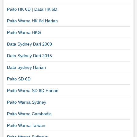
Paito HK 6D | Data HK 6D
Paito Warna HK 6d Harian
Paito Warna HKG
Data Sydney Dari 2009
Data Sydney Dari 2015
Data Sydney Harian
Paito SD 6D
Paito Warna SD 6D Harian
Paito Warna Sydney
Paito Warna Cambodia
Paito Warna Taiwan