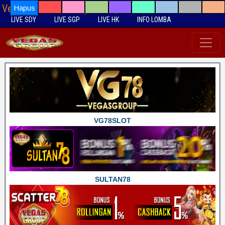
VegasNet Official VegasGroup
Hapus
LIVE SDY
LIVE SGP
LIVE HK
INFO LOMBA
VG78SLOT
SULTAN78