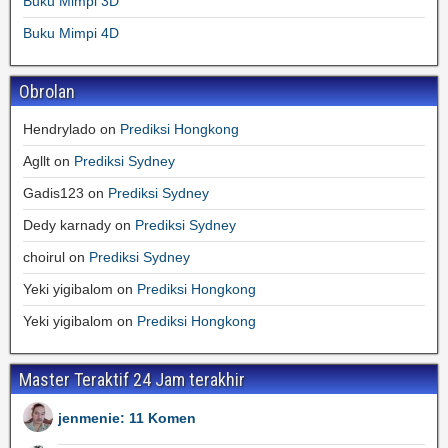
Buku Mimpi 3D
Buku Mimpi 4D
Obrolan
Hendrylado
on
Prediksi Hongkong
Agllt
on
Prediksi Sydney
Gadis123
on
Prediksi Sydney
Dedy karnady
on
Prediksi Sydney
choirul
on
Prediksi Sydney
Yeki yigibalom
on
Prediksi Hongkong
Yeki yigibalom
on
Prediksi Hongkong
Master Teraktif 24 Jam terakhir
jenmenie: 11 Komen