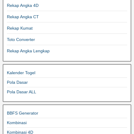
Rekap Angka 4D
Rekap Angka CT
Rekap Kumat
Toto Converter
Rekap Angka Lengkap
Kalender Togel
Pola Dasar
Pola Dasar ALL
BBFS Generator
Kombinasi
Kombinasi 4D