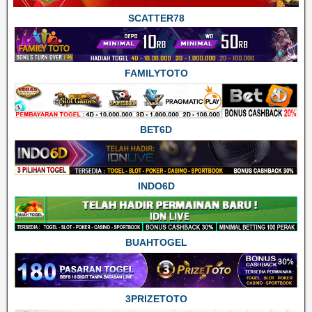
SCATTER78
FAMILYTOTO
BET6D
INDO6D
BUAHTOGEL
3PRIZETOTO