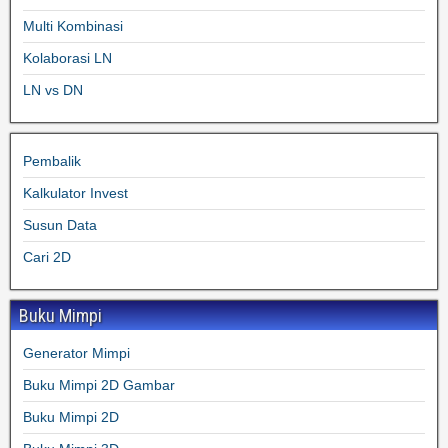
Multi Kombinasi
Kolaborasi LN
LN vs DN
Pembalik
Kalkulator Invest
Susun Data
Cari 2D
Buku Mimpi
Generator Mimpi
Buku Mimpi 2D Gambar
Buku Mimpi 2D