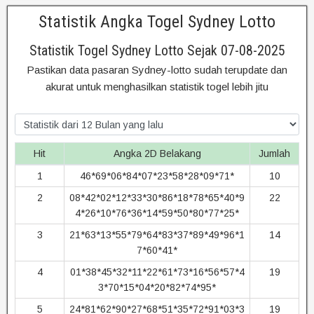
Statistik Angka Togel Sydney Lotto
Statistik Togel Sydney Lotto Sejak 07-08-2025
Pastikan data pasaran Sydney-lotto sudah terupdate dan
akurat untuk menghasilkan statistik togel lebih jitu
Hit
Angka 2D Belakang
Jumlah
1
46*69*06*84*07*23*58*28*09*71*
10
2
08*42*02*12*33*30*86*18*78*65*40*9
22
4*26*10*76*36*14*59*50*80*77*25*
3
21*63*13*55*79*64*83*37*89*49*96*1
14
7*60*41*
4
01*38*45*32*11*22*61*73*16*56*57*4
19
3*70*15*04*20*82*74*95*
5
24*81*62*90*27*68*51*35*72*91*03*3
19