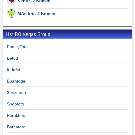
Kentir: 2 Komen
MAs bro: 2 Komen
List BO Vegas Group
FamilyToto
Bet6d
Indo6d
Buahtogel
3prizetoto
Shoptoto
Peraktoto
Barcatoto