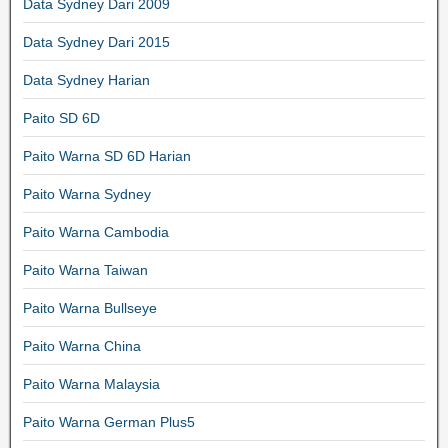
Data Sydney Dari 2009
Data Sydney Dari 2015
Data Sydney Harian
Paito SD 6D
Paito Warna SD 6D Harian
Paito Warna Sydney
Paito Warna Cambodia
Paito Warna Taiwan
Paito Warna Bullseye
Paito Warna China
Paito Warna Malaysia
Paito Warna German Plus5