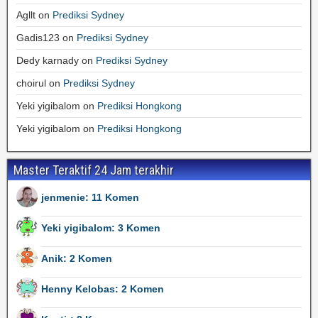
Agllt
on
Prediksi Sydney
Gadis123
on
Prediksi Sydney
Dedy karnady
on
Prediksi Sydney
choirul
on
Prediksi Sydney
Yeki yigibalom
on
Prediksi Hongkong
Yeki yigibalom
on
Prediksi Hongkong
Master Teraktif 24 Jam terakhir
jenmenie: 11 Komen
Yeki yigibalom: 3 Komen
Anik: 2 Komen
Henny Kelobas: 2 Komen