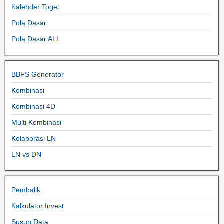
Kalender Togel
Pola Dasar
Pola Dasar ALL
BBFS Generator
Kombinasi
Kombinasi 4D
Multi Kombinasi
Kolaborasi LN
LN vs DN
Pembalik
Kalkulator Invest
Susun Data