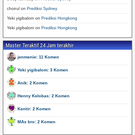
choirul
on
Prediksi Sydney
Yeki yigibalom
on
Prediksi Hongkong
Yeki yigibalom
on
Prediksi Hongkong
Master Teraktif 24 Jam terakhir
jenmenie: 11 Komen
Yeki yigibalom: 3 Komen
Anik: 2 Komen
Henny Kelobas: 2 Komen
Kentir: 2 Komen
MAs bro: 2 Komen