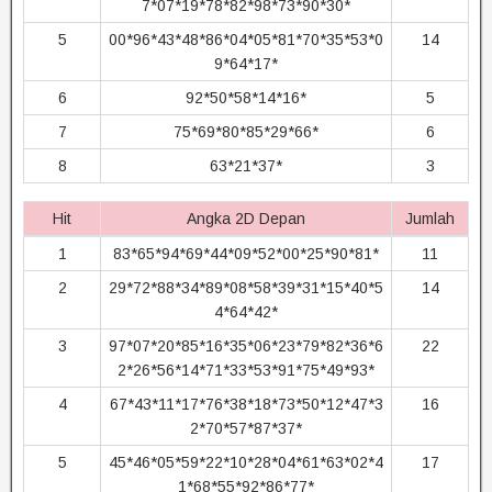
7*07*19*78*82*98*73*90*30*
5
00*96*43*48*86*04*05*81*70*35*53*0
14
9*64*17*
6
92*50*58*14*16*
5
7
75*69*80*85*29*66*
6
8
63*21*37*
3
Hit
Angka 2D Depan
Jumlah
1
83*65*94*69*44*09*52*00*25*90*81*
11
2
29*72*88*34*89*08*58*39*31*15*40*5
14
4*64*42*
3
97*07*20*85*16*35*06*23*79*82*36*6
22
2*26*56*14*71*33*53*91*75*49*93*
4
67*43*11*17*76*38*18*73*50*12*47*3
16
2*70*57*87*37*
5
45*46*05*59*22*10*28*04*61*63*02*4
17
1*68*55*92*86*77*