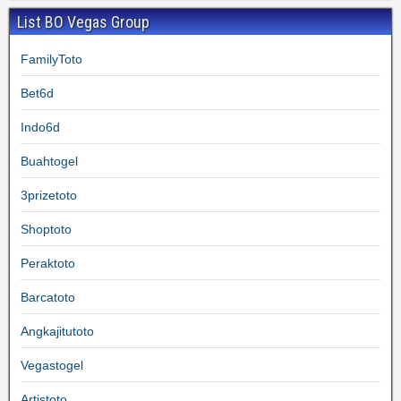
List BO Vegas Group
FamilyToto
Bet6d
Indo6d
Buahtogel
3prizetoto
Shoptoto
Peraktoto
Barcatoto
Angkajitutoto
Vegastogel
Artistoto