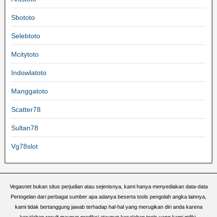
Sbototo
Selebtoto
Mcitytoto
Indowlatoto
Manggatoto
Scatter78
Sultan78
Vg78slot
Vegasnet bukan situs perjudian atau sejenisnya, kami hanya menyediakan data-data
Pertogelan dari perbagai sumber apa adanya beserta tools pengolah angka lainnya,
kami tidak bertanggung jawab terhadap hal-hal yang merugikan diri anda karena