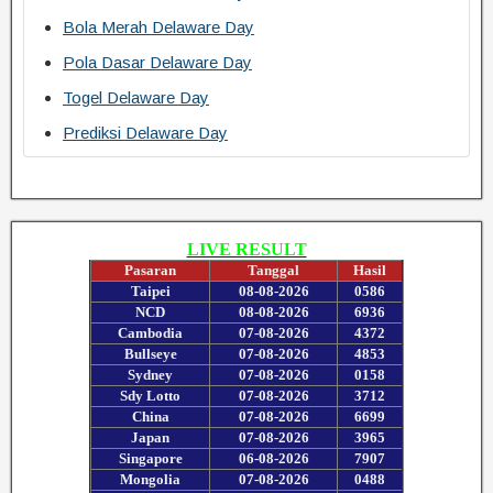
Bola Merah Delaware Day
Pola Dasar Delaware Day
Togel Delaware Day
Prediksi Delaware Day