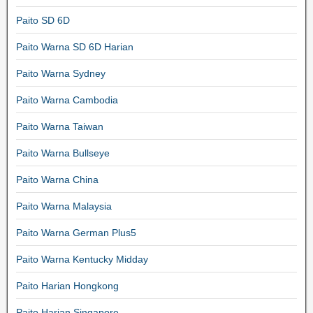
Paito SD 6D
Paito Warna SD 6D Harian
Paito Warna Sydney
Paito Warna Cambodia
Paito Warna Taiwan
Paito Warna Bullseye
Paito Warna China
Paito Warna Malaysia
Paito Warna German Plus5
Paito Warna Kentucky Midday
Paito Harian Hongkong
Paito Harian Singapore