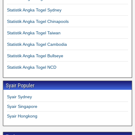
Statistik Angka Togel Sydney
Statistik Angka Togel Chinapools
Statistik Angka Togel Taiwan
Statistik Angka Togel Cambodia
Statistik Angka Togel Bullseye
Statistik Angka Togel NCD
Syair Populer
Syair Sydney
Syair Singapore
Syair Hongkong