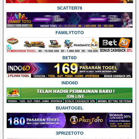
SCATTER78
FAMILYTOTO
BET6D
INDO6D
BUAHTOGEL
3PRIZETOTO