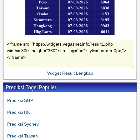
Widget Result Lengkap
Prediksi Togel Populer
Prediksi SGP
Prediksi HK
Prediksi Sydney
Prediksi Taiwan