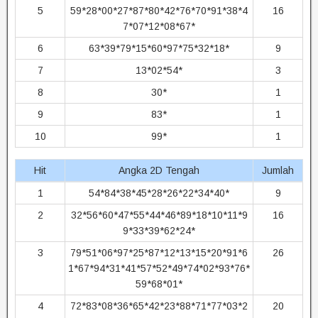
5
59*28*00*27*87*80*42*76*70*91*38*4
16
7*07*12*08*67*
6
63*39*79*15*60*97*75*32*18*
9
7
13*02*54*
3
8
30*
1
9
83*
1
10
99*
1
Hit
Angka 2D Tengah
Jumlah
1
54*84*38*45*28*26*22*34*40*
9
2
32*56*60*47*55*44*46*89*18*10*11*9
16
9*33*39*62*24*
3
79*51*06*97*25*87*12*13*15*20*91*6
26
1*67*94*31*41*57*52*49*74*02*93*76*
59*68*01*
4
72*83*08*36*65*42*23*88*71*77*03*2
20