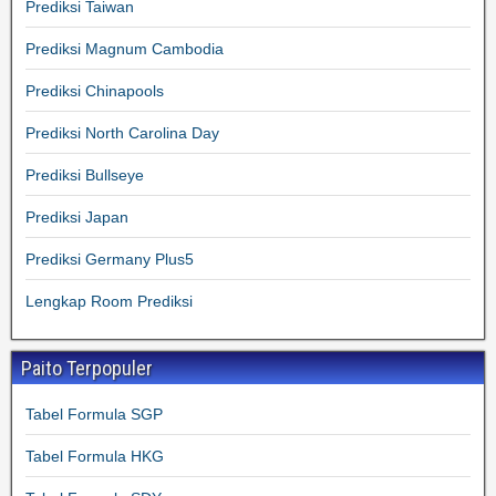
Prediksi Taiwan
Prediksi Magnum Cambodia
Prediksi Chinapools
Prediksi North Carolina Day
Prediksi Bullseye
Prediksi Japan
Prediksi Germany Plus5
Lengkap Room Prediksi
Paito Terpopuler
Tabel Formula SGP
Tabel Formula HKG