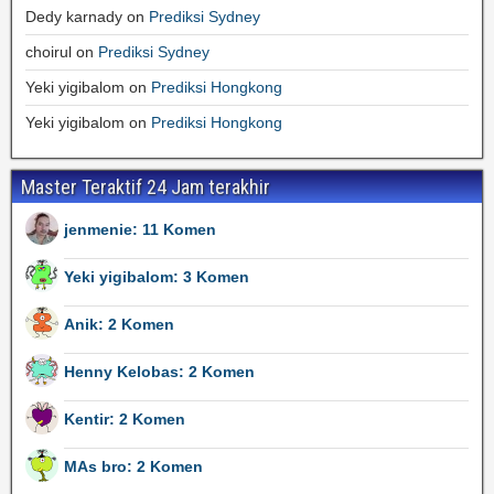
Dedy karnady
on
Prediksi Sydney
choirul
on
Prediksi Sydney
Yeki yigibalom
on
Prediksi Hongkong
Yeki yigibalom
on
Prediksi Hongkong
Master Teraktif 24 Jam terakhir
jenmenie: 11 Komen
Yeki yigibalom: 3 Komen
Anik: 2 Komen
Henny Kelobas: 2 Komen
Kentir: 2 Komen
MAs bro: 2 Komen