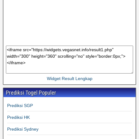
Widget Result Lengkap
Prediksi Togel Populer
Prediksi SGP
Prediksi HK
Prediksi Sydney