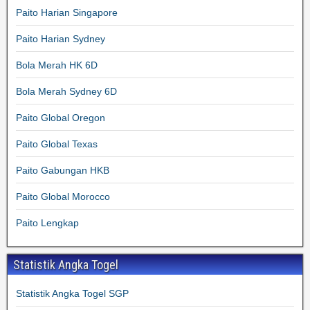
Paito Harian Singapore
Paito Harian Sydney
Bola Merah HK 6D
Bola Merah Sydney 6D
Paito Global Oregon
Paito Global Texas
Paito Gabungan HKB
Paito Global Morocco
Paito Lengkap
Statistik Angka Togel
Statistik Angka Togel SGP