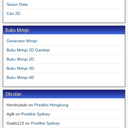
Susun Data
Cari 2D
Buku Mimpi
Generator Mimpi
Buku Mimpi 2D Gambar
Buku Mimpi 2D
Buku Mimpi 3D
Buku Mimpi 4D
Obrolan
Hendrylado
on
Prediksi Hongkong
Agllt
on
Prediksi Sydney
Gadis123
on
Prediksi Sydney