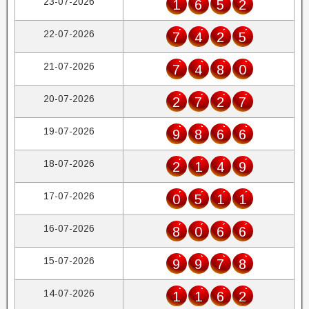
23-07-2026
1
6
5
2
22-07-2026
7
4
2
5
21-07-2026
7
4
8
0
20-07-2026
2
7
2
7
19-07-2026
9
8
6
6
18-07-2026
2
1
4
9
17-07-2026
0
5
1
1
16-07-2026
8
0
6
6
15-07-2026
9
9
7
8
14-07-2026
1
1
6
2