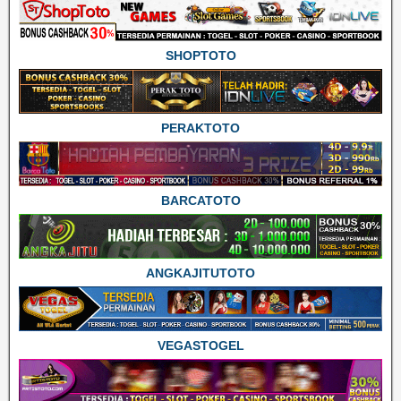
SHOPTOTO
PERAKTOTO
BARCATOTO
ANGKAJITUTOTO
VEGASTOGEL