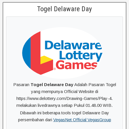
Togel Delaware Day
Pasaran
Togel Delaware Day
Adalah Pasaran Togel
yang mempunya Official Website di
https://www.delottery.com/Drawing-Games/Play-4.
melakukan livedrawnya setiap Pukul 01.48.00 WIB.
Dibawah ini beberapa tools togel Delaware Day
persembahan dari
VegasNet Official VegasGroup