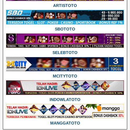
ARTISTOTO
SBOTOTO
SELEBTOTO
MCITYTOTO
INDOWLATOTO
MANGGATOTO