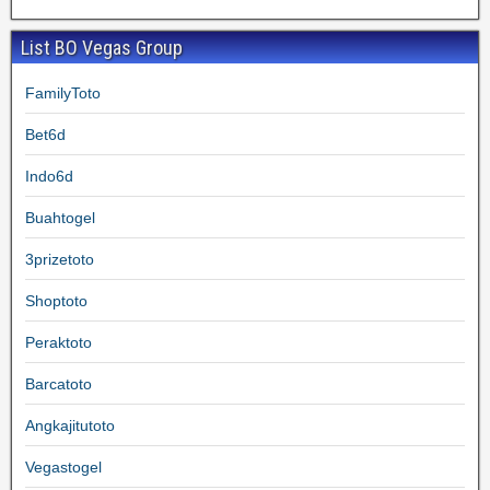
List BO Vegas Group
FamilyToto
Bet6d
Indo6d
Buahtogel
3prizetoto
Shoptoto
Peraktoto
Barcatoto
Angkajitutoto
Vegastogel